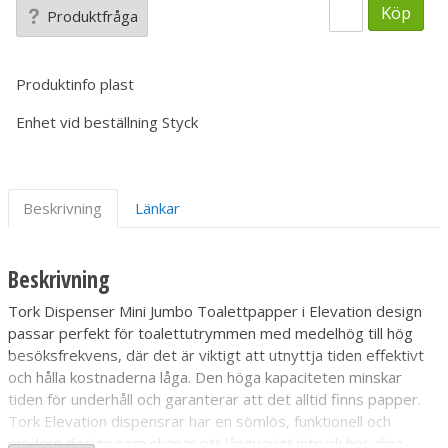
Köp
Produktfråga
Produktinfo
plast
Enhet vid beställning
Styck
Beskrivning
Länkar
Beskrivning
Tork Dispenser Mini Jumbo Toalettpapper i Elevation design
passar perfekt för toalettutrymmen med medelhög till hög
besöksfrekvens, där det är viktigt att utnyttja tiden effektivt
och hålla kostnaderna låga. Den höga kapaciteten minskar
tiden för underhåll och garanterar att det alltid finns papper.
Tork Elevation dispensrar har en sömlös, funktionell och
modern design som skapar ett långvarigt intryck hos dina