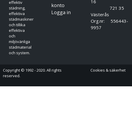
16
effektiv
konto
721 35
städning,
Logga in
effektiva
Västerås
städmaskiner
Org.nr: 556443-
och tillika
9957
effektiva
och
miljövänliga
städmaterial
och system.
Copyright © 1992 - 2020. All rights
Cookies & säkerhet
reserved.