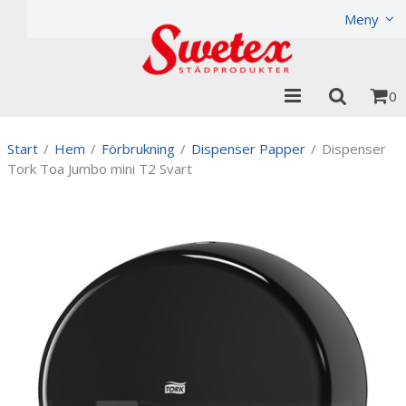
Produkten har lagts i din varukorg
Visa varukorgen
Til
Meny
0
Start
/
Hem
/
Förbrukning
/
Dispenser Papper
/
Dispenser
Tork Toa Jumbo mini T2 Svart