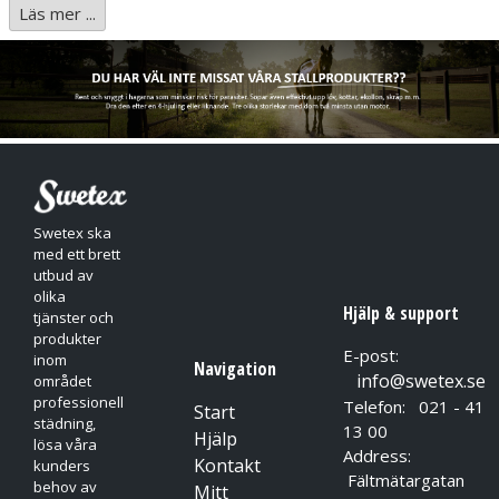
Läs mer ...
besökare.
Smart rullhållare för restpapper innebär att papper alltid finns
tillgängligt
Optimal rullbroms undviker fritt roterande rullar och minskar
därmed förbrukningen
Genomskinligt fönster gör det möjligt att se när det är dags
för påfyllning
Swetex ska
med ett brett
utbud av
olika
Hjälp & support
tjänster och
produkter
E-post:
inom
Navigation
info@swetex.se
området
professionell
Telefon: 021 - 41
Start
städning,
13 00
Hjälp
lösa våra
Address:
Kontakt
kunders
Fältmätargatan
behov av
Mitt