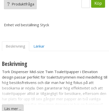
Köp
Produktfråga
Enhet vid beställning
Styck
Beskrivning
Länkar
Beskrivning
Tork Dispenser Mid-size Twin Toalettpapper i Elevation
design passar perfekt för toalettutrymmen med medelhög till
hög besöksfrekvens och där man har hög fokus på att
besökarna är nöjda. Den garanterar hög effektivitet och att
toalettpapper alltid är tillgängligt för besökare, eftersom den
har plats för upp till sex gånger mer papper än två vanliga
toalettpappersrullar. Elevation dispensrar har en funktionell
Läs mer ...
och modern design som skapar ett långvarigt intryck hos dina