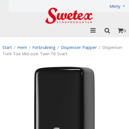
Produkten har lagts i din varukorg
Visa varukorgen
Til
Meny
0
Start
/
Hem
/
Förbrukning
/
Dispenser Papper
/
Dispenser
Tork Toa Mid-size Twin T6 Svart