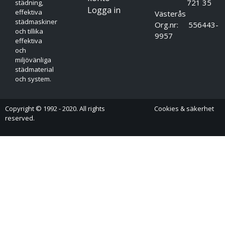
721 35
städning,
Logga in
effektiva
Västerås
städmaskiner
Org.nr: 556443-
och tillika
9957
effektiva
och
miljövänliga
städmaterial
och system.
Copyright © 1992 - 2020. All rights
Cookies & säkerhet
reserved.