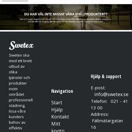
besökare.
Automatiskt rullbyte gör det lätt för besökare att komma åt
den nya rullen
Tomma hylsor ligger kvar i dispensern för att undvika skräp på
golvet
Kompakt utrymmessnål dispenser
Swetex ska
med ett brett
utbud av
olika
Hjälp & support
tjänster och
produkter
E-post:
inom
Navigation
info@swetex.se
området
professionell
Telefon: 021 - 41
Start
städning,
13 00
Hjälp
lösa våra
Address:
Kontakt
kunders
Fältmätargatan
behov av
Mitt
16
effektiv
konto