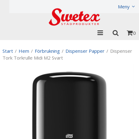
Produkten har lagts i din varukorg
Visa varukorgen
Til
Meny
0
Start
/
Hem
/
Förbrukning
/
Dispenser Papper
/
Dispenser
Tork Torkrulle Midi M2 Svart