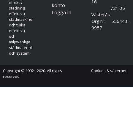
16
effektiv
konto
721 35
städning,
Logga in
effektiva
Västerås
städmaskiner
Org.nr: 556443-
och tillika
9957
effektiva
och
miljövänliga
städmaterial
och system.
Copyright © 1992 - 2020. All rights
Cookies & säkerhet
reserved.