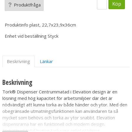
Köp
Produktfråga
Produktinfo
plast, 22,7x23,9x36cm
Enhet vid beställning
Styck
Beskrivning
Länkar
Beskrivning
Tork® Dispenser Centrummatad i Elevation design är en
lösning med hög kapacitet för arbetsmiljöer där det är
nödvändigt att kunna torka av både händer och ytor. Med den
obegränsade utmatningsfunktionen kan användaren ta så
mycket som behövs och torka av ytor snabbt. Elevation
dispensrarna har en funktionell och modern design.
Förbättrad total hygien tack vare enkel städning