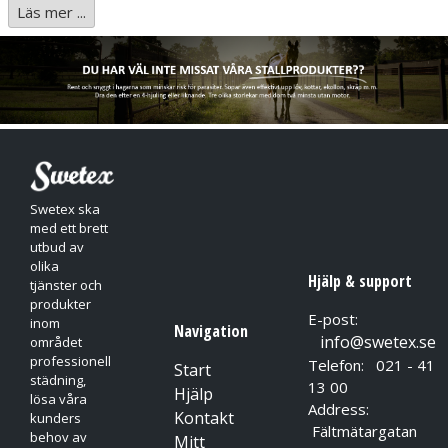
Läs mer ...
Mångsidig låsmekanism som förhindrar felaktig användning
Lätt att använda med endast en hand
Beröringsfri dispensering för flexibilitet och för att motverka
smittspridning
Swetex ska
med ett brett
utbud av
olika
Hjälp & support
tjänster och
produkter
E-post:
inom
Navigation
info@swetex.se
området
professionell
Telefon: 021 - 41
Start
städning,
13 00
Hjälp
lösa våra
Address:
Kontakt
kunders
Fältmätargatan
behov av
Mitt