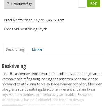
Köp
Produktfråga
Produktinfo
Plast, 16,5x17,4x32,1cm
Enhet vid beställning
Styck
Beskrivning
Länkar
Beskrivning
Tork® Dispenser Mini Centrummatad i Elevation design är en
kompakt och mångsidig lösning för arbetsmiljöer där det är
nödvändigt att kunna torka av både händer och ytor. Med den
obegränsade utmatningsfunktionen kan användaren ta så
mycket som behövs och torka av ytor snabbt. Elevation
dispensrarna har en funktionell och modern design.
Förbättrad total hygien tack vare enkel städning