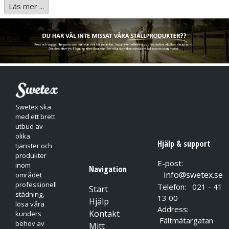
Läs mer ...
Mångsidig låsmekanism som förhindrar felaktig användning
Lätt att använda med endast en hand
Beröringsfri dispensering för flexibilitet och för att motverka
smittspridning
Swetex ska
med ett brett
utbud av
olika
Hjälp & support
tjänster och
produkter
E-post:
inom
Navigation
info@swetex.se
området
professionell
Telefon: 021 - 41
Start
städning,
13 00
Hjälp
lösa våra
Address:
Kontakt
kunders
Fältmätargatan
behov av
Mitt