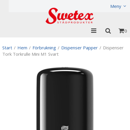
Produkten har lagts i din varukorg
Visa varukorgen
Til
Meny
0
Start
/
Hem
/
Förbrukning
/
Dispenser Papper
/
Dispenser
Tork Torkrulle Mini M1 Svart