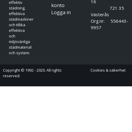
16
effektiv
konto
721 35
städning,
Logga in
effektiva
Västerås
städmaskiner
Org.nr: 556443-
och tillika
9957
effektiva
och
miljövänliga
städmaterial
och system.
Copyright © 1992 - 2020. All rights
Cookies & säkerhet
reserved.