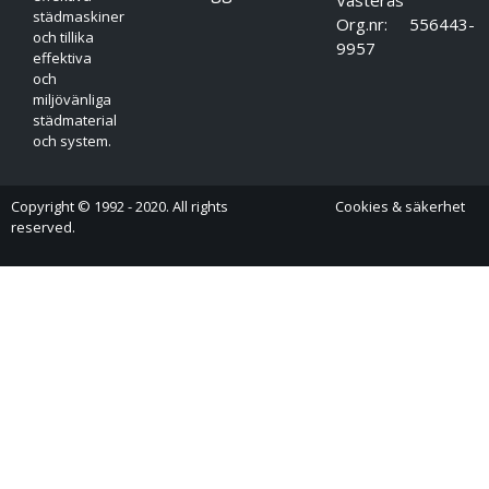
städmaskiner
Org.nr: 556443-
och tillika
9957
effektiva
och
miljövänliga
städmaterial
och system.
Copyright © 1992 - 2020. All rights
Cookies & säkerhet
reserved.