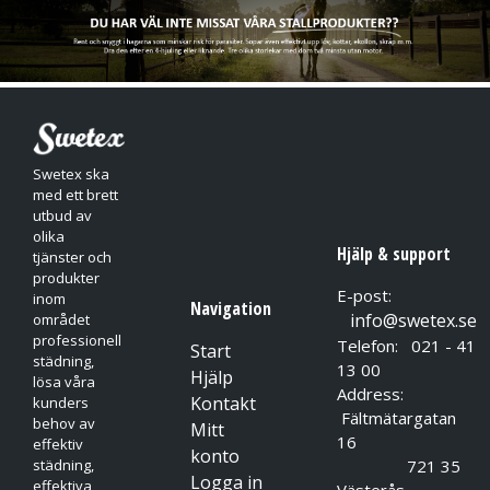
Swetex ska
med ett brett
utbud av
olika
Hjälp & support
tjänster och
produkter
E-post:
inom
Navigation
info@swetex.se
området
professionell
Telefon: 021 - 41
Start
städning,
13 00
Hjälp
lösa våra
Address:
Kontakt
kunders
Fältmätargatan
behov av
Mitt
16
effektiv
konto
721 35
städning,
Logga in
effektiva
Västerås