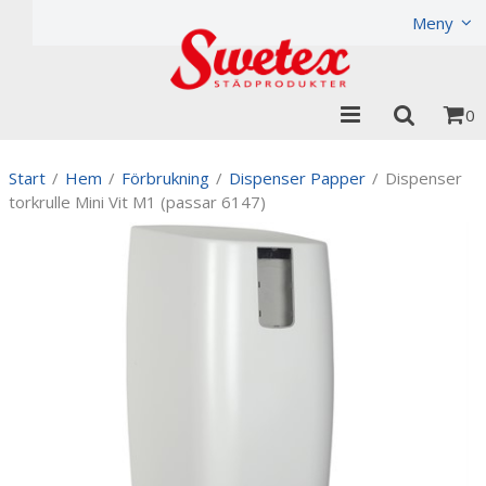
Produkten har lagts i din varukorg
Visa varukorgen
Til
Meny
0
Start
/
Hem
/
Förbrukning
/
Dispenser Papper
/
Dispenser
torkrulle Mini Vit M1 (passar 6147)