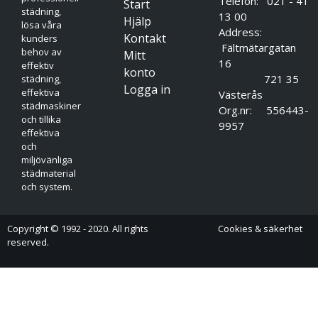
Telefon: 021 - 41
Start
städning,
13 00
Hjälp
lösa våra
Address:
Kontakt
kunders
Fältmätargatan
behov av
Mitt
16
effektiv
konto
721 35
städning,
Logga in
effektiva
Västerås
städmaskiner
Org.nr: 556443-
och tillika
9957
effektiva
och
miljövänliga
städmaterial
och system.
Copyright © 1992 - 2020. All rights
Cookies & säkerhet
reserved.