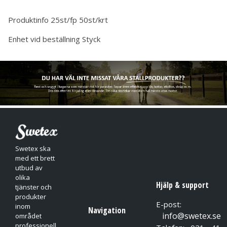
Produktinfo
25st/fp 50st/krt
Enhet vid beställning
Styck
Swetex ska
med ett brett
utbud av
olika
Hjälp & support
tjänster och
produkter
E-post:
inom
Navigation
info@swetex.se
området
professionell