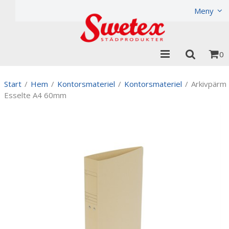
Produkten har lagts i din varukorg
Visa varukorgen
Til
Meny
0
Start
/
Hem
/
Kontorsmateriel
/
Kontorsmateriel
/
Arkivpärm
Esselte A4 60mm