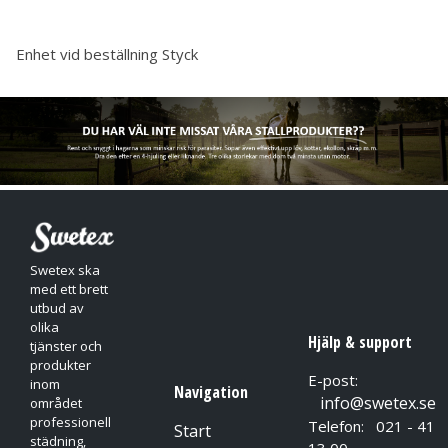
Enhet vid beställning
Styck
Swetex ska
med ett brett
utbud av
olika
Hjälp & support
tjänster och
produkter
E-post:
inom
Navigation
info@swetex.se
området
professionell
Telefon: 021 - 41
Start
städning,
13 00