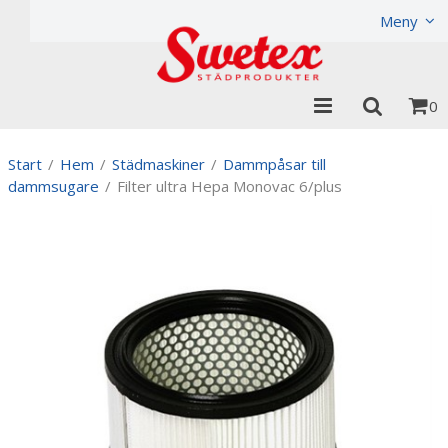
Produkten har lagts i din varukorg
Visa varukorgen
Til
Meny
0
Start
/
Hem
/
Städmaskiner
/
Dammpåsar till
dammsugare
/
Filter ultra Hepa Monovac 6/plus