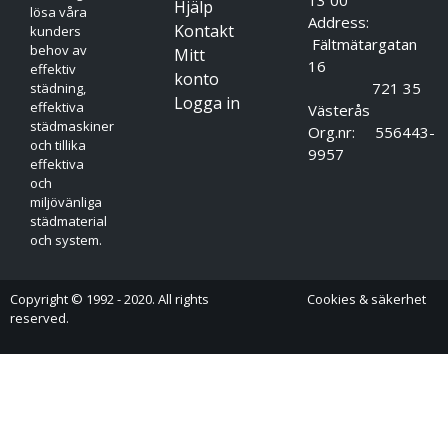
Hjälp
lösa våra
Address:
Kontakt
kunders
Fältmätargatan
behov av
Mitt
16
effektiv
konto
721 35
städning,
Logga in
effektiva
Västerås
städmaskiner
Org.nr: 556443-
och tillika
9957
effektiva
och
miljövänliga
städmaterial
och system.
Copyright © 1992 - 2020. All rights
Cookies & säkerhet
reserved.