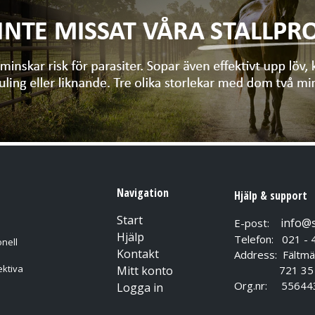
Navigation
Hjälp & support
Start
info@
E-post:
Hjälp
Telefon: 021 - 
nell
Kontakt
Address: Fältmä
ektiva
Mitt konto
721 35 Vä
Org.nr: 55644
Logga in