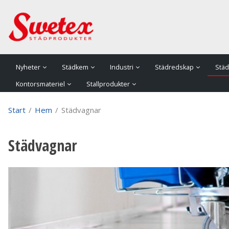
P
Nyheter
Städkem
Industri
Städredskap
Städ
Kontorsmateriel
Stallprodukter
Start
/
Hem
/
Städvagnar
Städvagnar