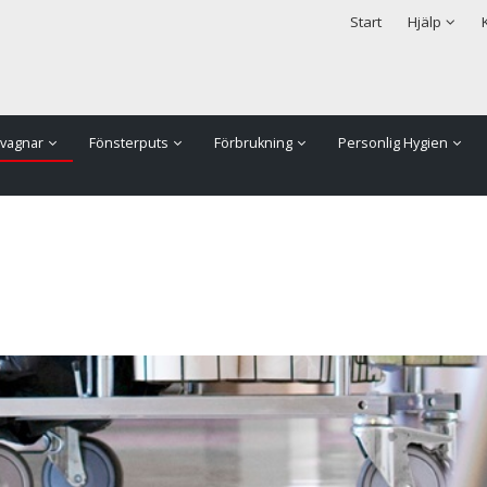
rodukten har lagts i din varukorg
Säkerhet & Cookies
Start
Hjälp
vagnar
Fönsterputs
Förbrukning
Personlig Hygien