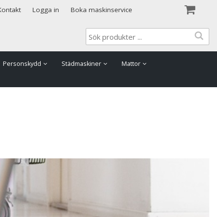
Visa varukorgen
Till kassan
Kontakt
Logga in
Boka maskinservice
Personskydd
Städmaskiner
Mattor