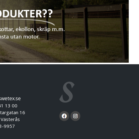
swetex.se
41 13 00
targatan 16
sterås
3-9957