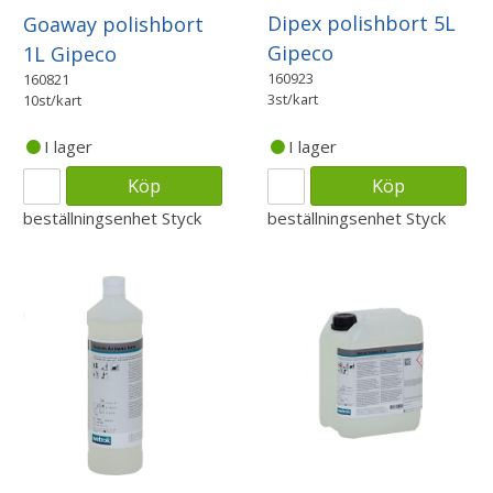
Dipex polishbort 5L
Goaway polishbort
Gipeco
1L Gipeco
160923
160821
3st/kart
10st/kart
I lager
I lager
Köp
Köp
beställningsenhet
Styck
beställningsenhet
Styck