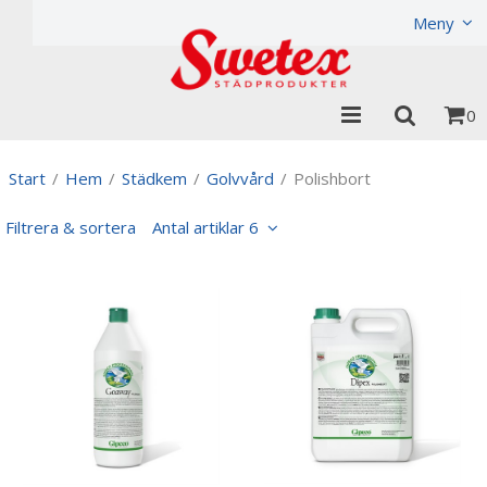
Produkten har lagts i din varukorg
Visa varukorgen
Til
Meny
0
Start
/
Hem
/
Städkem
/
Golvvård
/
Polishbort
Filtrera & sortera
Antal artiklar 6