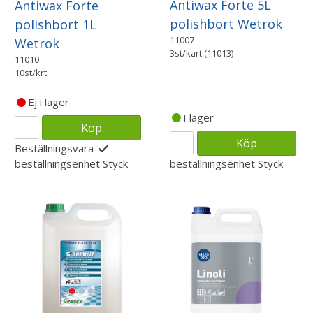
Antiwax Forte 5L
Antiwax Forte
polishbort Wetrok
polishbort 1L
11007
Wetrok
3st/kart (11013)
11010
10st/krt
Ej i lager
I lager
Köp
Köp
Beställningsvara
beställningsenhet
Styck
beställningsenhet
Styck