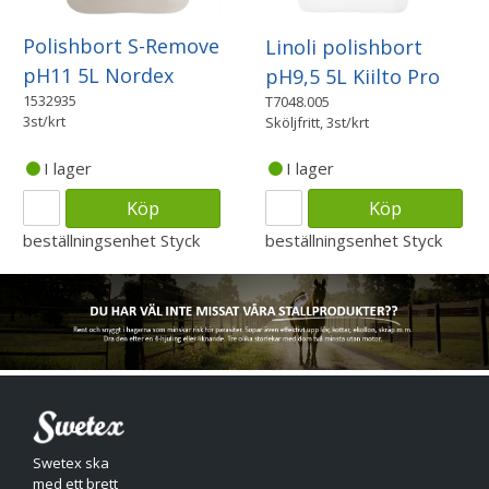
Polishbort S-Remove
Linoli polishbort
pH11 5L Nordex
pH9,5 5L Kiilto Pro
1532935
T7048.005
3st/krt
Sköljfritt, 3st/krt
I lager
I lager
Köp
Köp
beställningsenhet
Styck
beställningsenhet
Styck
Swetex ska
med ett brett