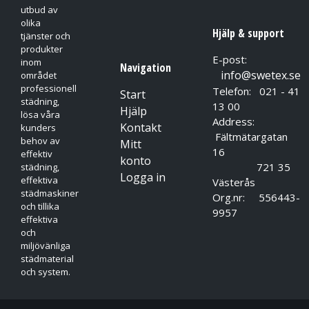
utbud av
olika
Hjälp & support
tjänster och
produkter
E-post:
inom
Navigation
info@swetex.se
området
professionell
Telefon: 021 - 41
Start
städning,
13 00
Hjälp
lösa våra
Address:
Kontakt
kunders
Fältmätargatan
behov av
Mitt
16
effektiv
konto
721 35
städning,
Logga in
effektiva
Västerås
städmaskiner
Org.nr: 556443-
och tillika
9957
effektiva
och
miljövänliga
städmaterial
och system.