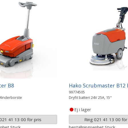
er B8
Hako Scrubmaster B12
99774505
ylinderborste
Dryfit batteri 24V 25A, 15"
Ej i lager
021 41 13 00 för pris
Ring 021 41 13 00 för 
enhet
Styck
beställningsenhet
Styck