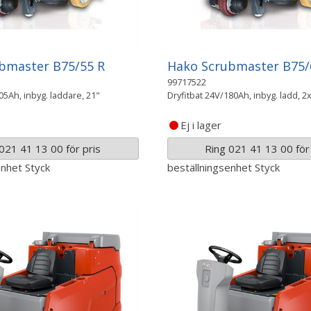
bmaster B75/55 R
Hako Scrubmaster B75/
99717522
05Ah, inbyg. laddare, 21"
Dryfitbat 24V/180Ah, inbyg. ladd, 2
Ej i lager
021 41 13 00 för pris
Ring 021 41 13 00 för 
enhet
Styck
beställningsenhet
Styck