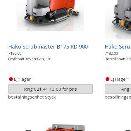
Hako Scrubmaster B175 RD 900
Hako Scru
7180.60
7182.00
Dryfitbatt 36V/280Ah, 18"
Rörcellsbatt 3
Ej i lager
Ej i lager
Ring 021 41 13 00 för pris
Ring 
beställningsenhet
Styck
beställnings