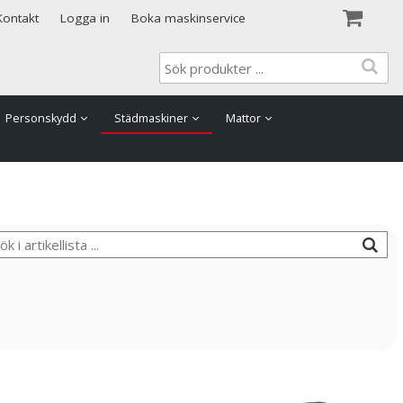
Visa varukorgen
Till kassan
Kontakt
Logga in
Boka maskinservice
Personskydd
Städmaskiner
Mattor