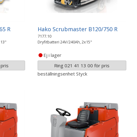
65 R
Hako Scrubmaster B120/750 R
7177.10
x13"
Dryfitbatteri 24V/240Ah, 2x15"
Ej i lager
pris
Ring 021 41 13 00 för pris
beställningsenhet
Styck