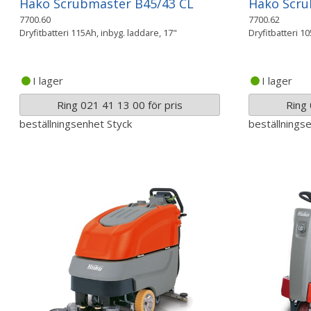
Hako Scrubmaster B45/43 CL
Hako Scru
7700.60
7700.62
Dryfitbatteri 115Ah, inbyg. laddare, 17"
Dryfitbatteri 1
I lager
I lager
Ring 021 41 13 00 för pris
Ring 
beställningsenhet
Styck
beställnings