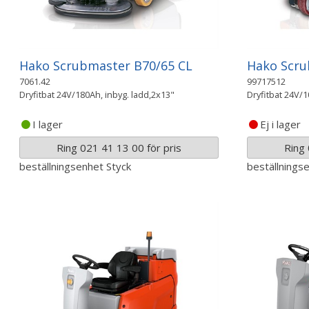
Hako Scrubmaster B70/65 CL
Hako Scru
7061.42
99717512
Dryfitbat 24V/180Ah, inbyg. ladd,2x13"
Dryfitbat 24V/1
I lager
Ej i lager
Ring 021 41 13 00 för pris
Ring 
beställningsenhet
Styck
beställnings