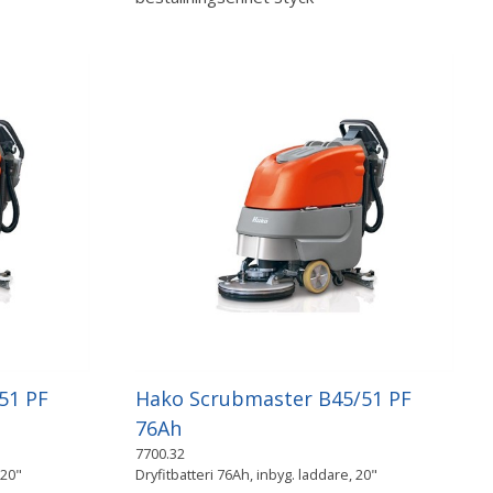
51 PF
Hako Scrubmaster B45/51 PF
76Ah
7700.32
 20"
Dryfitbatteri 76Ah, inbyg. laddare, 20"