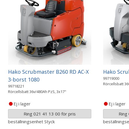
Hako Scrubmaster B260 RD AC-X
Hako Scru
99719000
3-borst 1080
Rörcellsbatt 36
99718221
Rörcellsbatt 36v/480Ah PzS, 3x17"
Ej i lager
Ej i lager
Ring 021 41 13 00 för pris
Ring 
beställningsenhet
Styck
beställnings