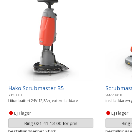
Hako Scrubmaster B5
Scrubmast
7150.10
99773910
Litiumbatteri 24V 12,8Ah, extern laddare
inkl. laddare+c
Ej i lager
Ej i lager
Ring 021 41 13 00 för pris
Ring 
beställningsenhet
Styck
beställnings