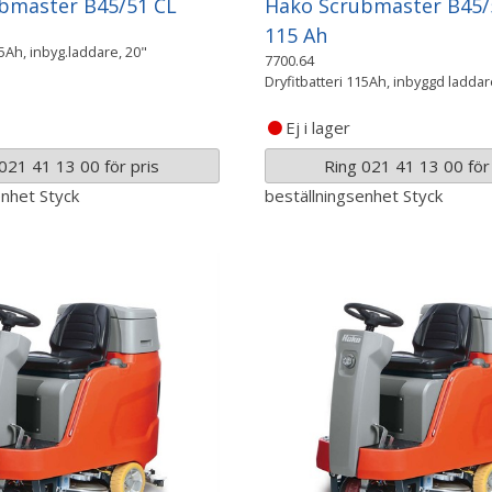
bmaster B45/51 CL
Hako Scrubmaster B45/
115 Ah
05Ah, inbyg.laddare, 20"
7700.64
Dryfitbatteri 115Ah, inbyggd laddar
Ej i lager
021 41 13 00 för pris
Ring 021 41 13 00 för 
enhet
Styck
beställningsenhet
Styck