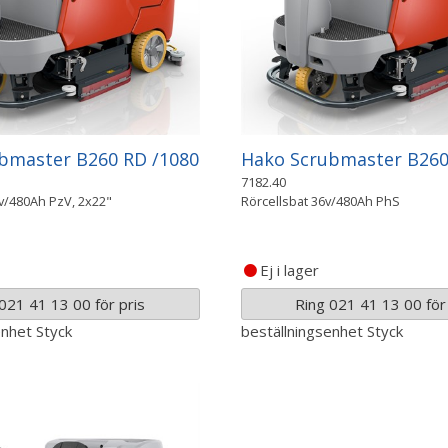
bmaster B260 RD /1080
Hako Scrubmaster B260
7182.40
6v/480Ah PzV, 2x22"
Rörcellsbat 36v/480Ah PhS
Ej i lager
021 41 13 00 för pris
Ring 021 41 13 00 för 
enhet
Styck
beställningsenhet
Styck