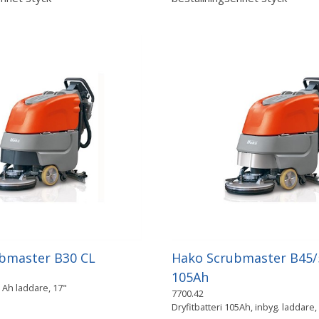
bmaster B30 CL
Hako Scrubmaster B45/
105Ah
0 Ah laddare, 17"
7700.42
Dryfitbatteri 105Ah, inbyg. laddare,