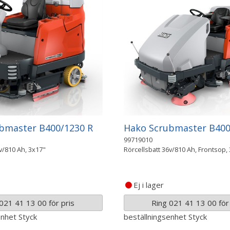
bmaster B400/1230 R
Hako Scrubmaster B400
99719010
v/810 Ah, 3x17"
Rörcellsbatt 36v/810 Ah, Frontsop,
Ej i lager
021 41 13 00 för pris
Ring 021 41 13 00 för 
enhet
Styck
beställningsenhet
Styck