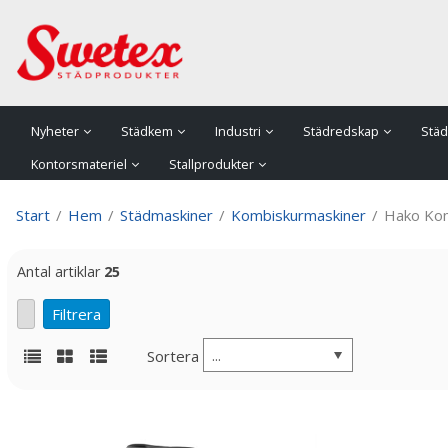
P
Nyheter
Städkem
Industri
Städredskap
Städ
Kontorsmateriel
Stallprodukter
Start
/
Hem
/
Städmaskiner
/
Kombiskurmaskiner
/
Hako Kom
Antal artiklar
25
...
Sortera