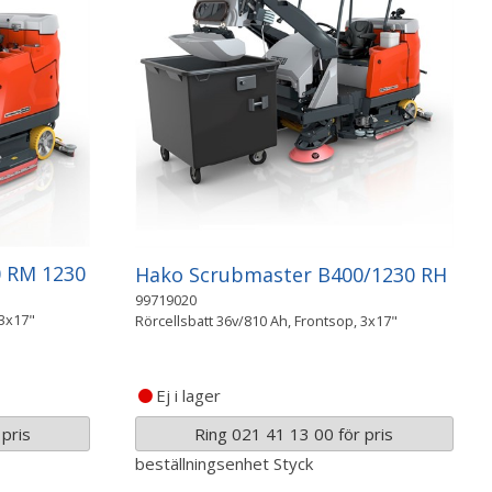
 RM 1230
Hako Scrubmaster B400/1230 RH
99719020
 3x17"
Rörcellsbatt 36v/810 Ah, Frontsop, 3x17"
Ej i lager
pris
Ring 021 41 13 00 för pris
beställningsenhet
Styck