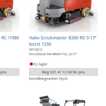
 RC /1080
Hako Scrubmaster B260 RD 3-17"
borst 1230
99718212
Rörcellsbatt 36v/480Ah PzS, 3x17"
Ej i lager
pris
Ring 021 41 13 00 för pris
beställningsenhet
Styck