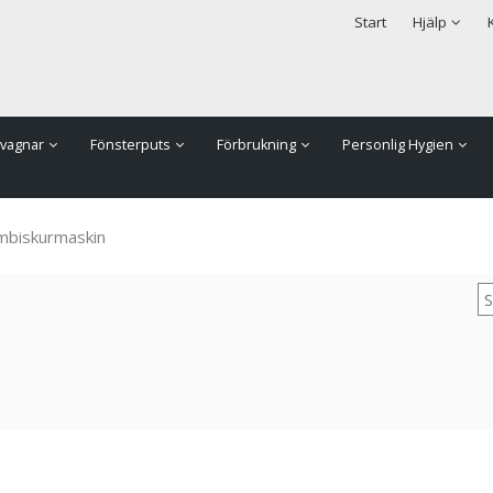
rodukten har lagts i din varukorg
Säkerhet & Cookies
Start
Hjälp
vagnar
Fönsterputs
Förbrukning
Personlig Hygien
biskurmaskin