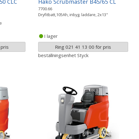
50 CLC
Hako Scrubmaster B45/65 CL
7700.66
Dryfitbatt,105Ah, inbyg. laddare, 2x13"
e
I lager
pris
Ring 021 41 13 00 för pris
beställningsenhet
Styck