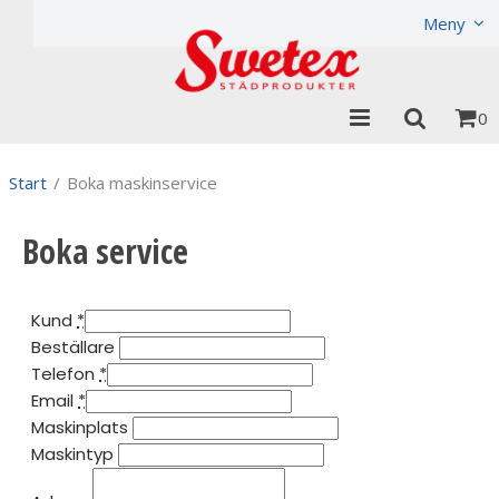
Produkten har lagts i din varukorg
Visa varukorgen
Til
Meny
0
Start
/
Boka maskinservice
Boka service