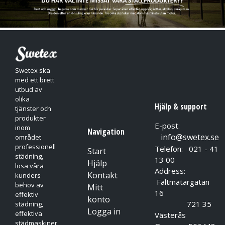
Swetex ska
med ett brett
utbud av
olika
Hjälp & support
tjänster och
produkter
E-post:
inom
Navigation
info@swetex.se
området
professionell
Telefon: 021 - 41
Start
städning,
13 00
Hjälp
lösa våra
Address:
Kontakt
kunders
Fältmätargatan
behov av
Mitt
16
effektiv
konto
721 35
städning,
Logga in
effektiva
Västerås
städmaskiner