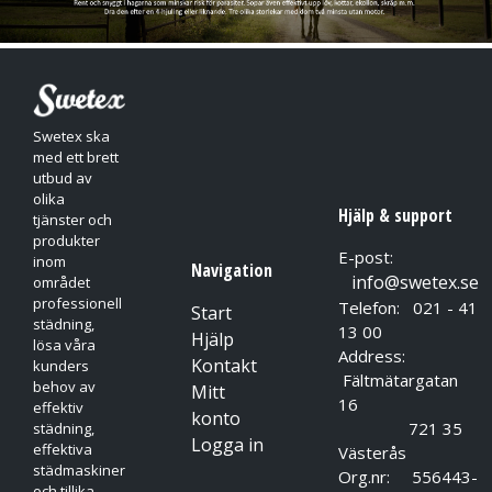
Swetex ska
med ett brett
utbud av
olika
Hjälp & support
tjänster och
produkter
E-post:
inom
Navigation
info@swetex.se
området
professionell
Telefon: 021 - 41
Start
städning,
13 00
Hjälp
lösa våra
Address:
Kontakt
kunders
Fältmätargatan
behov av
Mitt
16
effektiv
konto
721 35
städning,
Logga in
effektiva
Västerås
städmaskiner
Org.nr: 556443-
och tillika