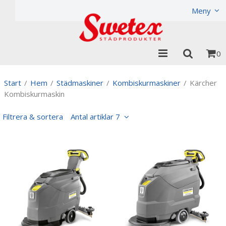
Produkten har lagts i din varukorg
Visa varukorgen
Til
Meny
0
Start
/
Hem
/
Städmaskiner
/
Kombiskurmaskiner
/
Kärcher
Kombiskurmaskin
Filtrera & sortera
Antal artiklar 7