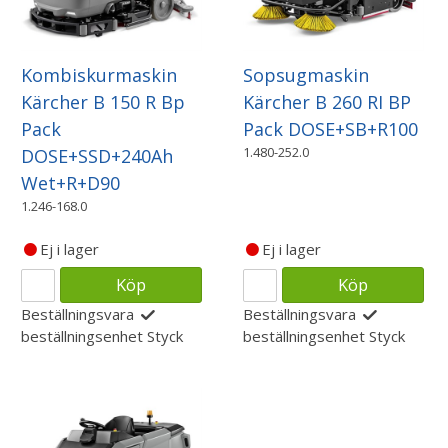
Kombiskurmaskin
Sopsugmaskin
Kärcher B 150 R Bp
Kärcher B 260 RI BP
Pack
Pack DOSE+SB+R100
1.480-252.0
DOSE+SSD+240Ah
Wet+R+D90
1.246-168.0
Ej i lager
Ej i lager
Köp
Köp
Beställningsvara
Beställningsvara
beställningsenhet
Styck
beställningsenhet
Styck