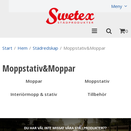
Produkten har lagts i din varukorg
Visa varukorgen
Til
Meny
0
Start
/
Hem
/
Städredskap
/
Moppstativ&Moppar
Moppstativ&Moppar
Moppar
Moppstativ
Interiörmopp & stativ
Tillbehör