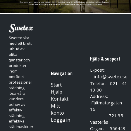
Swetex ska
med ett brett
utbud av
olika
Hjälp & support
tjänster och
produkter
E-post:
inom
Navigation
info@swetex.se
området
professionell
Telefon: 021 - 41
Start
städning,
13 00
Hjälp
lösa våra
Address:
Kontakt
kunders
Fältmätargatan
behov av
Mitt
16
effektiv
konto
721 35
städning,
Logga in
effektiva
Västerås
städmaskiner
Org.nr: 556443-