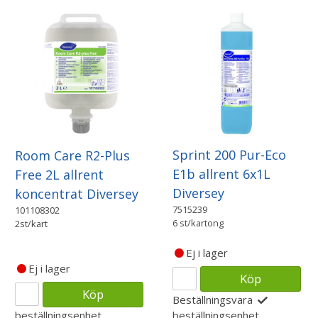
Sprint 200 Pur-Eco
Room Care R2-Plus
E1b allrent 6x1L
Free 2L allrent
Diversey
koncentrat Diversey
7515239
101108302
6 st/kartong
2st/kart
Ej i lager
Ej i lager
Köp
Köp
Beställningsvara
beställningsenhet
beställningsenhet