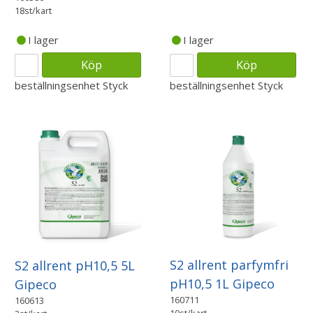
18st/kart
I lager
I lager
Köp
Köp
beställningsenhet
Styck
beställningsenhet
Styck
S2 allrent parfymfri
S2 allrent pH10,5 5L
pH10,5 1L Gipeco
Gipeco
160711
160613
10st/kart