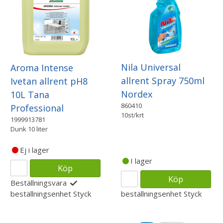
Nila Universal
Aroma Intense
allrent Spray 750ml
Ivetan allrent pH8
Nordex
10L Tana
860410
Professional
10st/krt
1999913781
Dunk 10 liter
Ej i lager
I lager
Köp
Köp
Beställningsvara
beställningsenhet
Styck
beställningsenhet
Styck