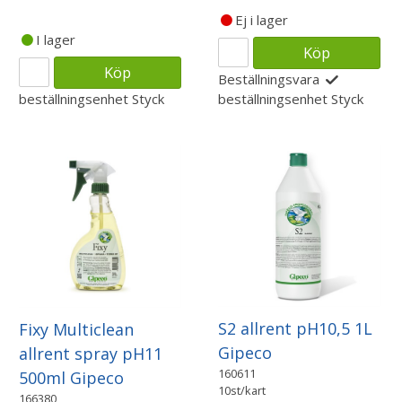
Ej i lager
I lager
Köp
Köp
Beställningsvara
beställningsenhet
Styck
beställningsenhet
Styck
S2 allrent pH10,5 1L
Fixy Multiclean
Gipeco
allrent spray pH11
160611
500ml Gipeco
10st/kart
166380