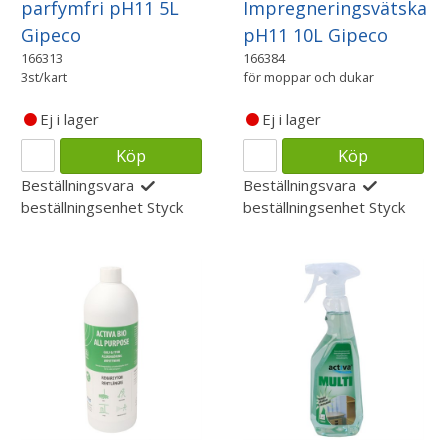
parfymfri pH11 5L
Impregneringsvätska
Gipeco
pH11 10L Gipeco
166313
166384
3st/kart
för moppar och dukar
Ej i lager
Ej i lager
Köp
Köp
Beställningsvara
Beställningsvara
beställningsenhet
Styck
beställningsenhet
Styck