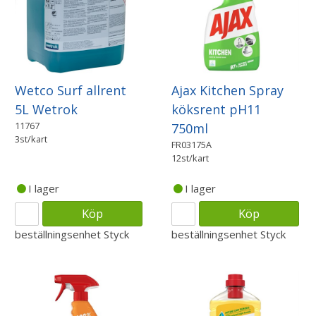
Wetco Surf allrent
Ajax Kitchen Spray
5L Wetrok
köksrent pH11
11767
750ml
3st/kart
FR03175A
12st/kart
I lager
I lager
Köp
Köp
beställningsenhet
Styck
beställningsenhet
Styck