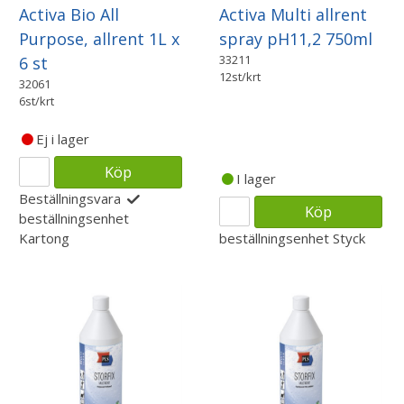
Activa Bio All
Activa Multi allrent
Purpose, allrent 1L x
spray pH11,2 750ml
33211
6 st
12st/krt
32061
6st/krt
Ej i lager
Köp
I lager
Beställningsvara
Köp
beställningsenhet
Kartong
beställningsenhet
Styck