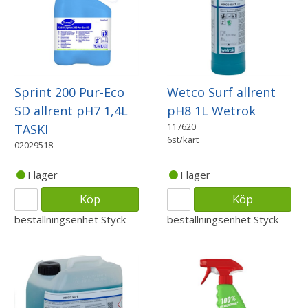
Sprint 200 Pur-Eco
Wetco Surf allrent
SD allrent pH7 1,4L
pH8 1L Wetrok
117620
TASKI
6st/kart
02029518
I lager
I lager
Köp
Köp
beställningsenhet
Styck
beställningsenhet
Styck