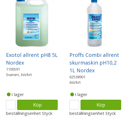
Exotol allrent pH8 5L
Proffs Combi allrent
Nordex
skurmaskin pH10,2
1100591
1L Nordex
Svanen, 3st/krt
62538901
6st/krt
I lager
I lager
Köp
Köp
beställningsenhet
Styck
beställningsenhet
Styck