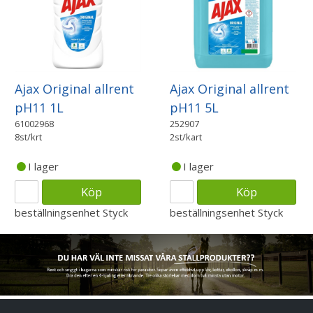
Ajax Original allrent
Ajax Original allrent
pH11 1L
pH11 5L
61002968
252907
8st/krt
2st/kart
I lager
I lager
Köp
Köp
beställningsenhet
Styck
beställningsenhet
Styck