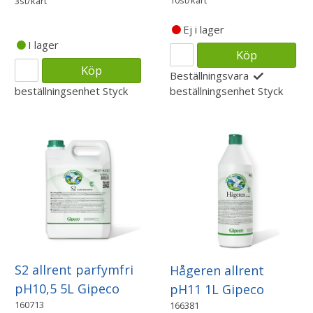
3st/kart
Ej i lager
I lager
Köp
Köp
Beställningsvara
beställningsenhet
Styck
beställningsenhet
Styck
S2 allrent parfymfri
Hågeren allrent
pH10,5 5L Gipeco
pH11 1L Gipeco
160713
166381