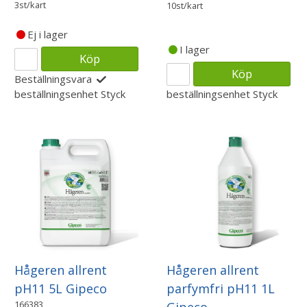
3st/kart
10st/kart
Ej i lager
I lager
Köp
Köp
Beställningsvara
beställningsenhet
Styck
beställningsenhet
Styck
Hågeren allrent
Hågeren allrent
pH11 5L Gipeco
parfymfri pH11 1L
166383