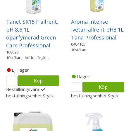
Tanet SR15 F allrent,
Aroma Intense
pH 8,6 1L
Ivetan allrent pH8 1L
oparfymerad Green
Tana Professional
0404105
Care Professional
10st/kart
160690
10st/kart, doftfri, färglös
Ej i lager
I lager
Köp
Köp
Beställningsvara
beställningsenhet
Styck
beställningsenhet
Styck