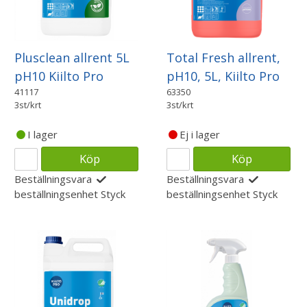
Plusclean allrent 5L
Total Fresh allrent,
pH10 Kiilto Pro
pH10, 5L, Kiilto Pro
41117
63350
3st/krt
3st/krt
I lager
Ej i lager
Köp
Köp
Beställningsvara
Beställningsvara
beställningsenhet
Styck
beställningsenhet
Styck