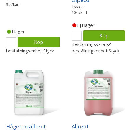
Gipeco
3st/kart
166311
10st/kart
Ej i lager
I lager
Köp
Köp
Beställningsvara
beställningsenhet
Styck
beställningsenhet
Styck
Hågeren allrent
Allrent