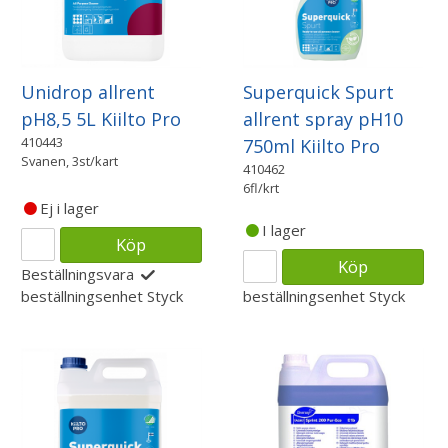
Unidrop allrent
Superquick Spurt
pH8,5 5L Kiilto Pro
allrent spray pH10
410443
750ml Kiilto Pro
Svanen, 3st/kart
410462
6fl/krt
Ej i lager
I lager
Köp
Köp
Beställningsvara
beställningsenhet
Styck
beställningsenhet
Styck