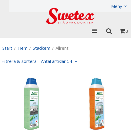
Produkten har lagts i din varukorg
Visa varukorgen
Til
Meny
0
Start
/
Hem
/
Städkem
/
Allrent
Filtrera & sortera
Antal artiklar 54