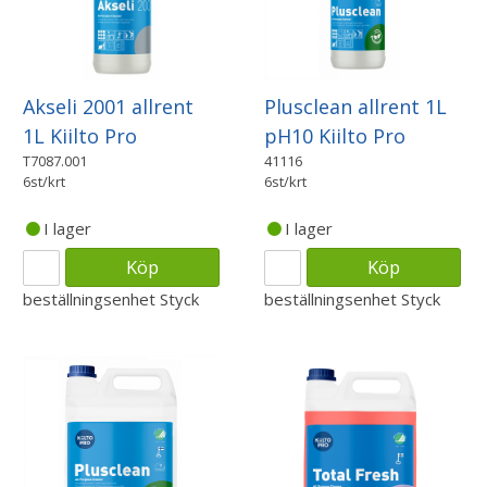
Plusclean allrent 1L
Akseli 2001 allrent
pH10 Kiilto Pro
1L Kiilto Pro
41116
T7087.001
6st/krt
6st/krt
I lager
I lager
Köp
Köp
beställningsenhet
Styck
beställningsenhet
Styck