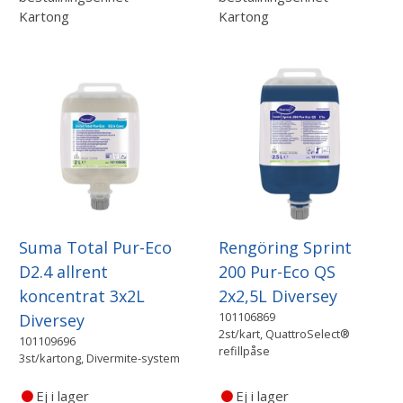
Kartong
Kartong
Suma Total Pur-Eco
Rengöring Sprint
D2.4 allrent
200 Pur-Eco QS
koncentrat 3x2L
2x2,5L Diversey
101106869
Diversey
2st/kart, QuattroSelect®
101109696
refillpåse
3st/kartong, Divermite-system
Ej i lager
Ej i lager