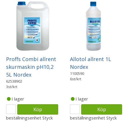
Allotol allrent 1L
Proffs Combi allrent
Nordex
skurmaskin pH10,2
1100590
5L Nordex
6st/krt
62538902
3st/krt
I lager
I lager
Köp
Köp
beställningsenhet
Styck
beställningsenhet
Styck