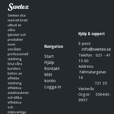
Swetex ska
med ett brett
utbud av
olika
Hjälp & support
tjänster och
produkter
E-post:
inom
Navigation
info@swetex.se
området
professionell
Telefon: 021 - 41
Start
städning,
13 00
Hjälp
lösa våra
Address:
Kontakt
kunders
Fältmätargatan
behov av
Mitt
16
effektiv
konto
721 35
städning,
Logga in
effektiva
Västerås
städmaskiner
Org.nr: 556443-
och tillika
9957
effektiva
och
miljövänliga