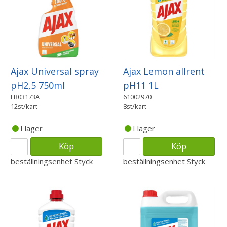
Ajax Universal spray
Ajax Lemon allrent
pH2,5 750ml
pH11 1L
FR03173A
61002970
12st/kart
8st/kart
I lager
I lager
Köp
Köp
beställningsenhet
Styck
beställningsenhet
Styck