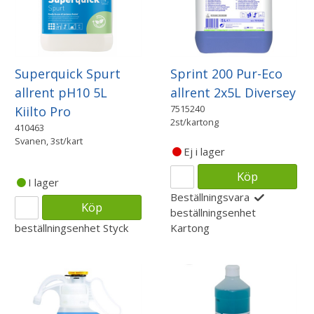
Superquick Spurt
Sprint 200 Pur-Eco
allrent pH10 5L
allrent 2x5L Diversey
7515240
Kiilto Pro
2st/kartong
410463
Svanen, 3st/kart
Ej i lager
Köp
I lager
Beställningsvara
Köp
beställningsenhet
beställningsenhet
Styck
Kartong