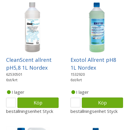
CleanScent allrent
Exotol Allrent pH8
pH5,8 1L Nordex
1L Nordex
62530501
1532920
6st/krt
6st/krt
I lager
I lager
Köp
Köp
beställningsenhet
Styck
beställningsenhet
Styck