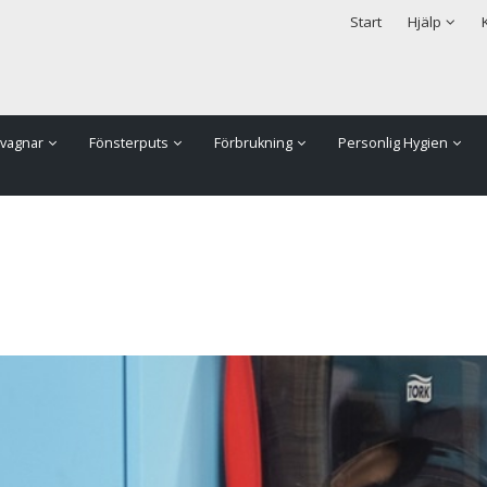
rodukten har lagts i din varukorg
Säkerhet & Cookies
Start
Hjälp
vagnar
Fönsterputs
Förbrukning
Personlig Hygien