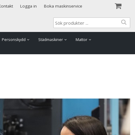
Visa varukorgen
Till kassan
Kontakt
Logga in
Boka maskinservice
Personskydd
Städmaskiner
Mattor