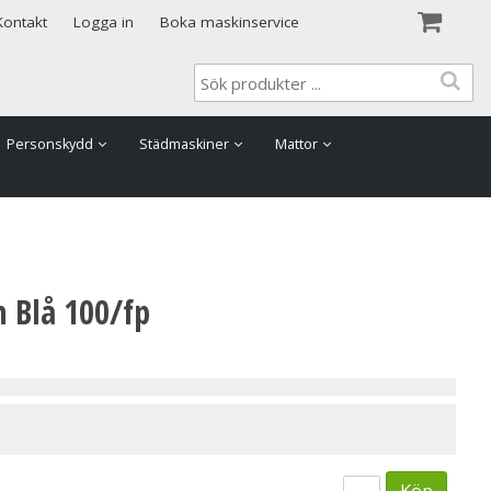
Visa varukorgen
Till kassan
Kontakt
Logga in
Boka maskinservice
Personskydd
Städmaskiner
Mattor
m Blå 100/fp
Köp