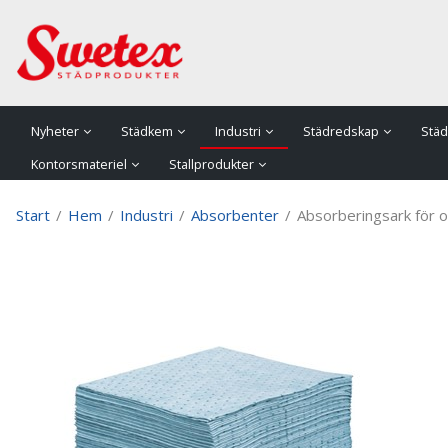
P
Nyheter
Städkem
Industri
Städredskap
Städ
Kontorsmateriel
Stallprodukter
Start
/
Hem
/
Industri
/
Absorbenter
/
Absorberingsark för 