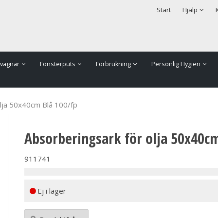
rodukten har lagts i din varukorg
Säkerhet & Cookies
Start
Hjälp
vagnar
Fönsterputs
Förbrukning
Personlig Hygien
olja 50x40cm Blå 100/fp
Absorberingsark för olja 50x40c
911741
Ej i lager