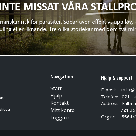
Navigation
Hjälp & support
Start
info@
E-post:
Hjälp
Telefon: 021 - 
nell
Kontakt
Address: Fältmä
ektiva
Mitt konto
721 35 Vä
Org.nr: 55644
Logga in