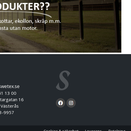
swetex.se
41 13 00
targatan 16
sterås
3-9957