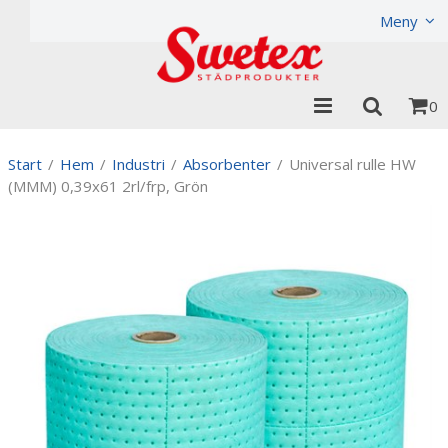
Produkten har lagts i din varukorg
Visa varukorgen
Til
Meny
0
Start
/
Hem
/
Industri
/
Absorbenter
/
Universal rulle HW
(MMM) 0,39x61 2rl/frp, Grön