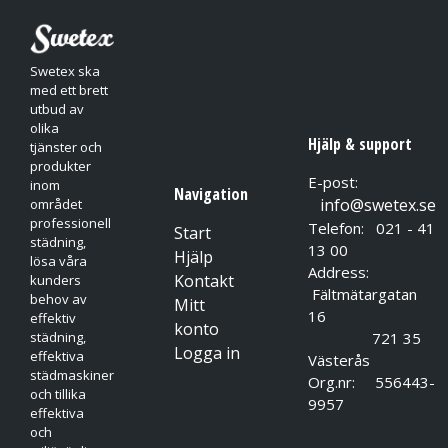
Swetex ska
med ett brett
utbud av
olika
Hjälp & support
tjänster och
produkter
E-post:
inom
Navigation
info@swetex.se
området
professionell
Telefon: 021 - 41
Start
städning,
13 00
Hjälp
lösa våra
Address:
Kontakt
kunders
Fältmätargatan
behov av
Mitt
16
effektiv
konto
721 35
städning,
Logga in
effektiva
Västerås
städmaskiner
Org.nr: 556443-
och tillika
9957
effektiva
och