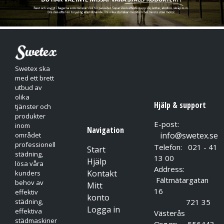
Swetex ska
med ett brett
utbud av
olika
Hjälp & support
tjänster och
produkter
E-post:
inom
Navigation
info@swetex.se
området
professionell
Telefon: 021 - 41
Start
städning,
13 00
Hjälp
lösa våra
Address:
Kontakt
kunders
Fältmätargatan
behov av
Mitt
16
effektiv
konto
721 35
städning,
Logga in
effektiva
Västerås
städmaskiner
Org.nr: 556443-