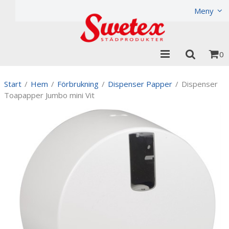
Produkten har lagts i din varukorg
Visa varukorgen
Til
Meny
0
Start
/
Hem
/
Förbrukning
/
Dispenser Papper
/
Dispenser
Toapapper Jumbo mini Vit