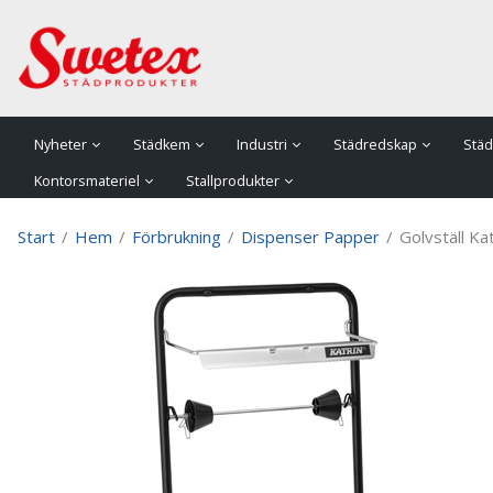
P
Nyheter
Städkem
Industri
Städredskap
Städ
Kontorsmateriel
Stallprodukter
Start
/
Hem
/
Förbrukning
/
Dispenser Papper
/
Golvställ Ka