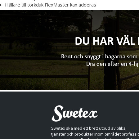
Hållare till torkduk FlexMaster kan adderas
Swetex ska med ett brett utbud av olika
tjänster och produkter inom området professio