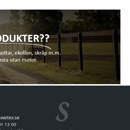
swetex.se
41 13 00