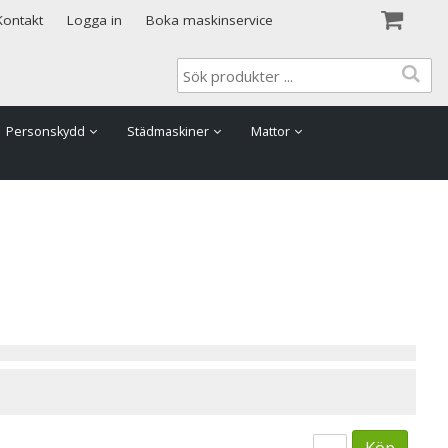
Visa varukorgen
Till kassan
Kontakt
Logga in
Boka maskinservice
Personskydd
Städmaskiner
Mattor
Köp