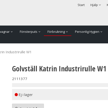
rodukten har lagts i din varukorg
Säkerhet & Cookies
Start
Hjälp
vagnar
Fönsterputs
Förbrukning
Personlig Hygien
trin Industrirulle W1
Golvställ Katrin Industrirulle W1
2111377
Ej i lager