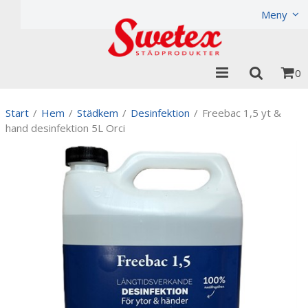
Produkten har lagts i din varukorg
Visa varukorgen
Til
Meny
0
Start
/
Hem
/
Städkem
/
Desinfektion
/
Freebac 1,5 yt &
hand desinfektion 5L Orci