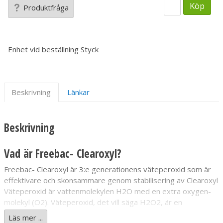
Köp
Produktfråga
Enhet vid beställning
Styck
Beskrivning
Länkar
Beskrivning
Vad är Freebac- Clearoxyl?
Freebac- Clearoxyl är 3:e generationens väteperoxid som är
effektivare och skonsammare genom stabilisering av Clearoxyl
Väteperoxid är vattenmolekylen H2O med en extra oxygen-
molekyl (O2). Väteperoxid, det vill säga H2O2, är en
vätskelösning med flertalet användningsområden.
Läs mer ...