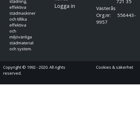
721 35
städning,
produktinformation innan användning
Logga in
effektiva
Västerås
Freebac 1,5%
städmaskiner
Org.nr: 556443-
Yt- & handdesinfektion.
och tillika
9957
Används i rena miljöer.
effektiva
Behöver inte eftersköljas.
och
Finns i storlekarna 50ml, 0,75L och 5L.
miljövänliga
städmaterial
och system.
Copyright © 1992 - 2020. All rights
Cookies & säkerhet
reserved.