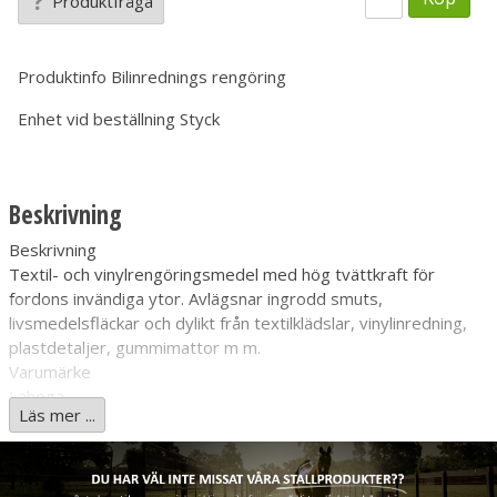
Produktfråga
Produktinfo
Bilinrednings rengöring
Enhet vid beställning
Styck
Beskrivning
Beskrivning
Textil- och vinylrengöringsmedel med hög tvättkraft för
fordons invändiga ytor. Avlägsnar ingrodd smuts,
livsmedelsfläckar och dylikt från textilklädslar, vinylinredning,
plastdetaljer, gummimattor m m.
Varumärke
Lahega
Läs mer ...
Miljömärkning
Svanen
Applicera med sprayflaska eller dylikt. Låt medlet verka någon