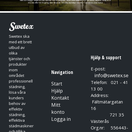
minut och vid behov bearbeta ytan lätt med borste, svamp
eller torkduk. Torka av med torkduk och/eller blås torrt med
tryckluft. Vid textiltvätt rekommenderas klädseltvättmaskin för
uppsugning av tvättvätska och eftersköljande vattensköljning.
Späds med vatten i förhållande : Generell rengöring 1:10 - 1:15
Swetex ska
Fläckborttagning 1:5 - 1:10
med ett brett
utbud av
olika
Hjälp & support
tjänster och
produkter
E-post:
inom
Navigation
info@swetex.se
området
professionell
Telefon: 021 - 41
Start
städning,
13 00
Hjälp
lösa våra
Address:
Kontakt
kunders
Fältmätargatan
behov av
Mitt
16
effektiv
konto
721 35
städning,
Logga in
effektiva
Västerås
städmaskiner
Org.nr: 556443-
och tillika