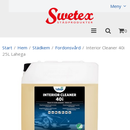
Produkten har lagts i din varukorg
Visa varukorgen
Til
Meny
0
Start
/
Hem
/
Städkem
/
Fordonsvård
/
Interior Cleaner 40i
25L Lahega