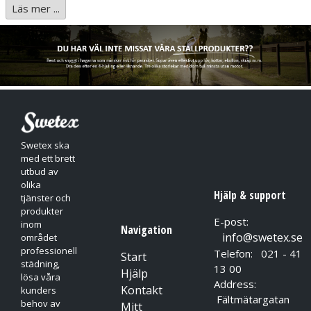
Läs mer ...
För kalkborttagning och rengöring av tvättbara och
syrabeständiga ytor (sanitetsporslin, armatur, kakel, bad-,
dusch, tvätt- och toalettutrymmen etc.).
Lämpar sig inte för syrakänsliga ytor (kalksten, marmor,
klinker, aluminium osv.).
Anmärkning:
Det är viktigt att blöta icke syrabeständigt fogmaterial noga
Swetex ska
före användning. Vid rengöring får ytan på sanitetsarmaturen
med ett brett
får inte vara varm.
utbud av
Läs produktdatablad och säkerhetsdatablad före användning.
olika
Tillverkaren tar inget ansvar för skador som uppkommit
Hjälp & support
tjänster och
genom felaktig användning.
produkter
E-post:
inom
Navigation
info@swetex.se
området
professionell
Telefon: 021 - 41
Start
städning,
13 00
Hjälp
lösa våra
Address:
Kontakt
kunders
Fältmätargatan
behov av
Mitt