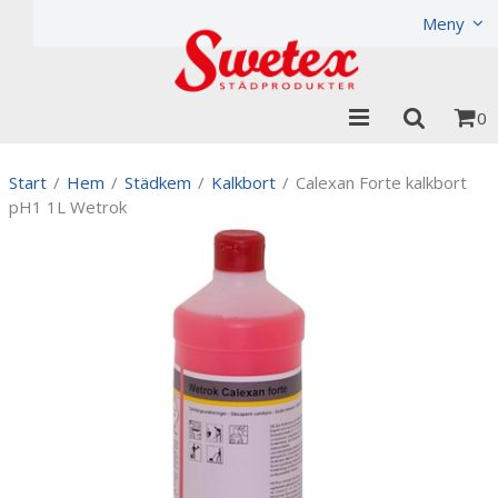
Produkten har lagts i din varukorg
Visa varukorgen
Til
Meny
0
Start
/
Hem
/
Städkem
/
Kalkbort
/
Calexan Forte kalkbort
pH1 1L Wetrok