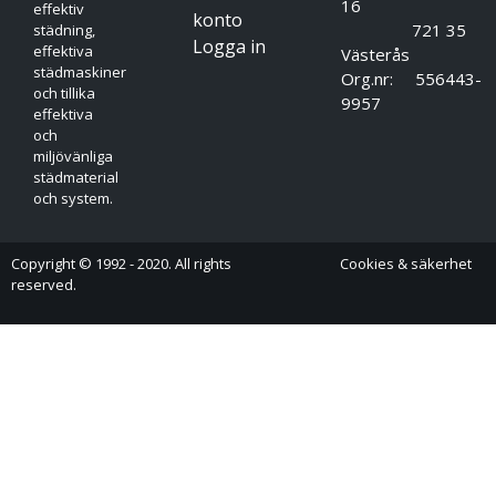
16
effektiv
konto
721 35
städning,
Logga in
effektiva
Västerås
städmaskiner
Org.nr: 556443-
och tillika
9957
effektiva
och
miljövänliga
städmaterial
och system.
Copyright © 1992 - 2020. All rights
Cookies & säkerhet
reserved.