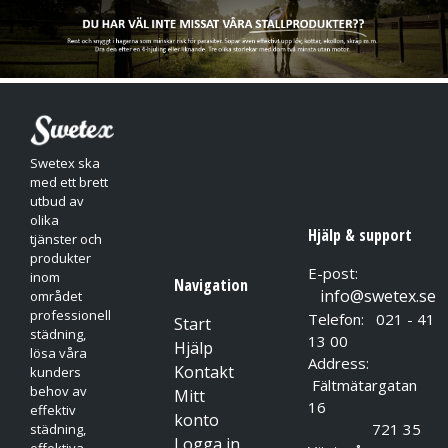
Låglöddrande, starkt surt rengöringsmedel. Även för
borttagning av andra avlagringar, t.ex. rostfläckar.
För avkalkning av diskmaskinen och ångenheten i kombiugnar
samt andra ytor i professionella kök som tål sura
rengöringsmedel. Lämpligt även för borttagning av
fogmasserester vid slutstädning av byggnader.
Rekommenderas inte för marmor eller kalksten.
Swetex ska
med ett brett
utbud av
olika
Hjälp & support
tjänster och
produkter
E-post:
inom
Navigation
info@swetex.se
området
professionell
Telefon: 021 - 41
Start
städning,
13 00
Hjälp
lösa våra
Address:
Kontakt
kunders
Fältmätargatan
behov av
Mitt
16
effektiv
konto
721 35
städning,
Logga in
effektiva