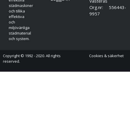
Västerås
städmaskiner
Org.nr: 556443-
och tillika
9957
effektiva
och
miljövänliga
städmaterial
och system.
Copyright © 1992 - 2020. All rights
Cookies & säkerhet
reserved.