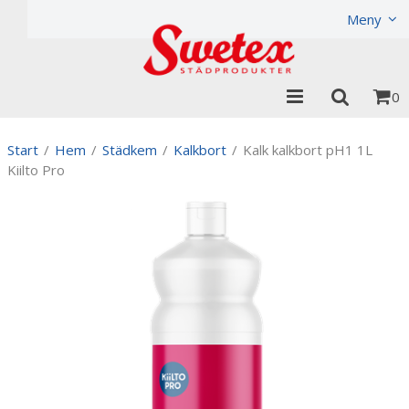
Produkten har lagts i din varukorg
Visa varukorgen
Til
Meny
0
Start
/
Hem
/
Städkem
/
Kalkbort
/
Kalk kalkbort pH1 1L
Kiilto Pro