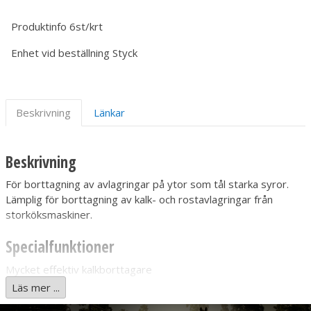
Produktinfo
6st/krt
Enhet vid beställning
Styck
Beskrivning
Länkar
Beskrivning
För borttagning av avlagringar på ytor som tål starka syror.
Lämplig för borttagning av kalk- och rostavlagringar från
storköksmaskiner.
Specialfunktioner
Mycket effektiv kalkborttagare
Låglöddrande
Läs mer ...
Starkt sur