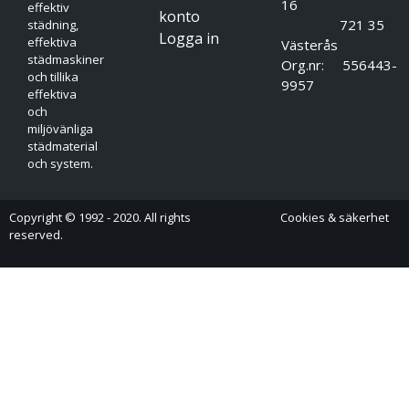
16
effektiv
konto
721 35
städning,
Logga in
effektiva
Västerås
städmaskiner
Org.nr: 556443-
och tillika
9957
effektiva
och
miljövänliga
städmaterial
och system.
Copyright © 1992 - 2020. All rights
Cookies & säkerhet
reserved.