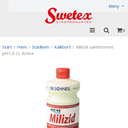
Produkten har lagts i din varukorg
Visa varukorgen
Til
Meny
0
Start
/
Hem
/
Städkem
/
Kalkbort
/
Milizid sanitetsrent
pH1,0 1L Activa