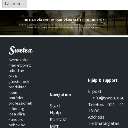
Läs mer ...
Förp.
12x1 st/kart
Pris/Enhet
kr/st
pH
1
Swetex ska
med ett brett
utbud av
olika
Hjälp & support
tjänster och
produkter
E-post:
inom
Navigation
info@swetex.se
området
professionell
Telefon: 021 - 41
Start
städning,
13 00
Hjälp
lösa våra
Address:
Kontakt
kunders
Fältmätargatan
behov av
Mitt