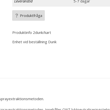
Leveranstid
5-7 dagar
Produktfråga
Produktinfo
2dunk/kart
Enhet vid beställning
Dunk
 sprayextraktionsmetoden.
sprayextraktionsmetoden. Innehåller ONT luktneutraliseringstekno