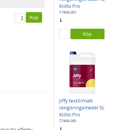
Kiilto Pro
T7406.001
Köp
Köp
Jiffy textil/matt
rengöringsmedel 5L
Kiilto Pro
T7406.005
logi för effektiv