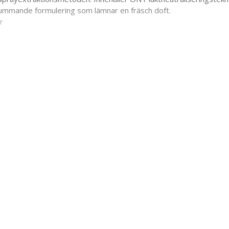
skummande formulering som lämnar en fräsch doft.
r
fekten
allergener