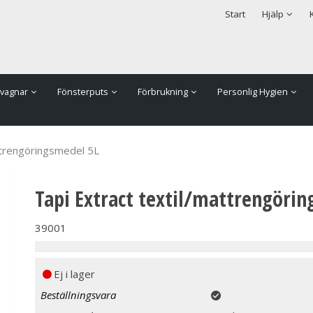
rodukten har lagts i din varukorg
Säkerhet & Cookies
Start
Hjälp
vagnar
Fönsterputs
Förbrukning
Personlig Hygien
ttrengöringsmedel 5L
Tapi Extract textil/mattrengöri
39001
Ej i lager
Beställningsvara