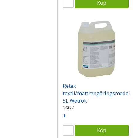
Köp
Retex
textil/mattrengöringsmedel
5L Wetrok
14207
Köp