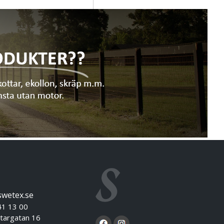
swetex.se
41 13 00
targatan 16