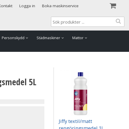
Visa varukorgen
Till kassan
Kontakt
Logga in
Boka maskinservice
Personskydd
Städmaskiner
Mattor
ngsmedel 5L
Jiffy textil/matt
rengöringsmedel 1L