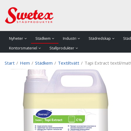
P
Nyheter
Städkem
Industri
Städredskap
Städ
Kontorsmateriel
Stallprodukter
Start
/
Hem
/
Städkem
/
Textiltvätt
/
Tapi Extract textil/ma