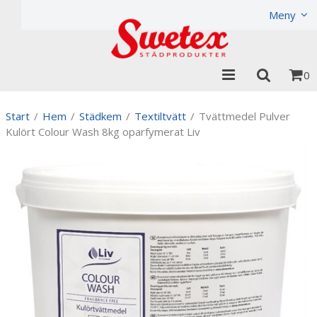
Produkten har lagts i din varukorg
Visa varukorgen
Til
Meny
0
Start
/
Hem
/
Städkem
/
Textiltvätt
/
Tvättmedel Pulver
Kulört Colour Wash 8kg oparfymerat Liv