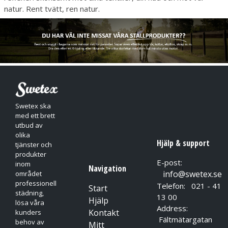
natur. Rent tvätt, ren natur.
Swetex ska
med ett brett
utbud av
olika
Hjälp & support
tjänster och
produkter
E-post:
inom
Navigation
info@swetex.se
området
professionell
Telefon: 021 - 41
Start
städning,
13 00
Hjälp
lösa våra
Address:
Kontakt
kunders
Fältmätargatan
behov av
Mitt