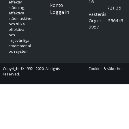
16
effektiv
konto
721 35
städning,
Logga in
effektiva
Västerås
städmaskiner
Org.nr: 556443-
och tillika
9957
effektiva
och
miljövänliga
städmaterial
och system.
Copyright © 1992 - 2020. All rights
Cookies & säkerhet
reserved.