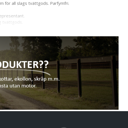
 för all slags tvättgods. Parfymfri.
representant.
g tvättgods.