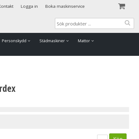
Visa varukorgen
Till kassan
Kontakt
Logga in
Boka maskinservice
Personskydd
Städmaskiner
Mattor
rdex
Köp