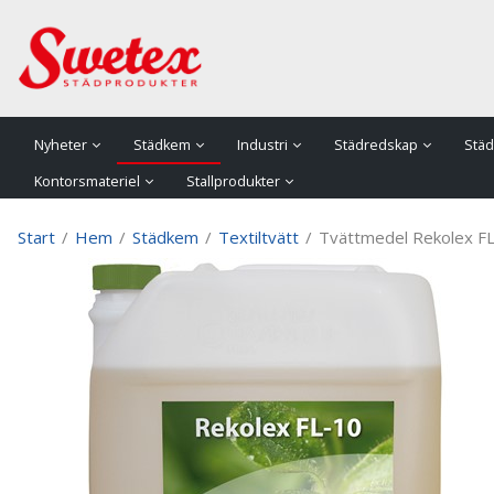
P
Nyheter
Städkem
Industri
Städredskap
Städ
Kontorsmateriel
Stallprodukter
Start
/
Hem
/
Städkem
/
Textiltvätt
/
Tvättmedel Rekolex F