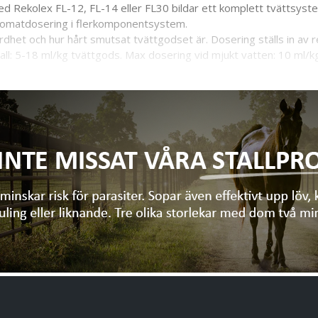
d Rekolex FL-12, FL-14 eller FL30 bildar ett komplett tvättsystem
automatdosering i flerkomponentsystem.
dhet och hur hårt smutsat tvättgodset är. Dosering ställs in av 
l: 5-18 ml/kg tvättgods. Max dosering vid mjukt vatten: 10 ml/k