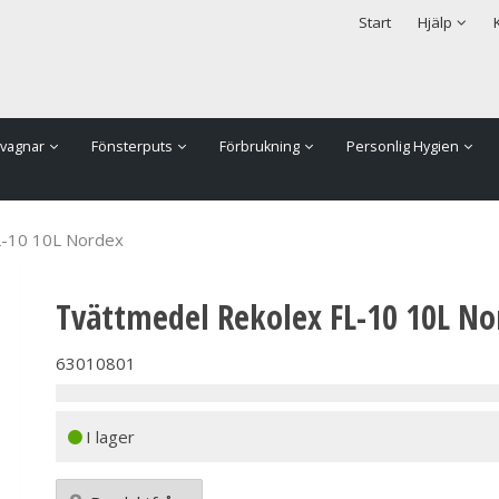
rodukten har lagts i din varukorg
Säkerhet & Cookies
Start
Hjälp
vagnar
Fönsterputs
Förbrukning
Personlig Hygien
L-10 10L Nordex
Tvättmedel Rekolex FL-10 10L No
63010801
I lager