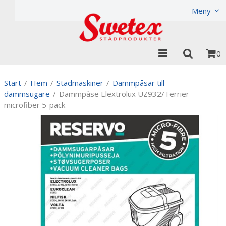
Produkten har lagts i din varukorg
Visa varukorgen
Til
Meny
0
Start
/
Hem
/
Städmaskiner
/
Dammpåsar till
dammsugare
/
Dammpåse Elextrolux UZ932/Terrier
microfiber 5-pack