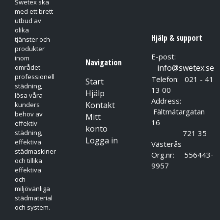
Swetex ska
med ett brett
utbud av
olika
Hjälp & support
tjänster och
produkter
E-post:
inom
Navigation
info@swetex.se
området
professionell
Telefon: 021 - 41
Start
städning,
13 00
Hjälp
lösa våra
Address:
Kontakt
kunders
Fältmätargatan
behov av
Mitt
16
effektiv
konto
721 35
städning,
Logga in
effektiva
Västerås
städmaskiner
Org.nr: 556443-
och tillika
9957
effektiva
och
miljövänliga
städmaterial
och system.