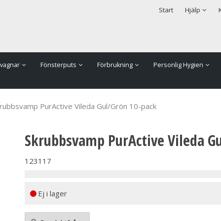
rodukten har lagts i din varukorg
Säkerhet & Cookies
Start
Hjälp
vagnar
Fönsterputs
Förbrukning
Personlig Hygien
rubbsvamp PurActive Vileda Gul/Grön 10-pack
Skrubbsvamp PurActive Vileda G
123117
Ej i lager