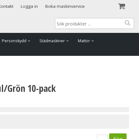
Visa varukorgen
Till kassan
Kontakt
Logga in
Boka maskinservice
Personskydd
Städmaskiner
Mattor
ul/Grön 10-pack
Köp