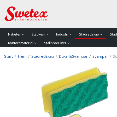
P
Nyheter
Städkem
Industri
Städredskap
Städ
Kontorsmateriel
Stallprodukter
Start
/
Hem
/
Städredskap
/
Dukar&Svampar
/
Svampar
/
Sk