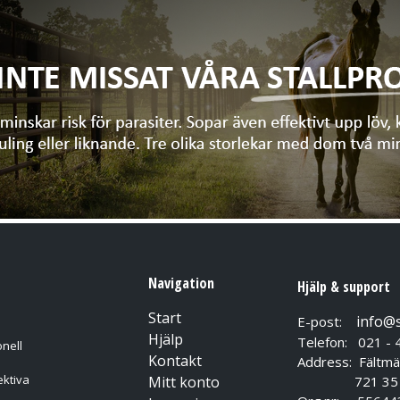
Navigation
Hjälp & support
Start
info@
E-post:
Hjälp
Telefon: 021 - 
nell
Kontakt
Address: Fältmä
ektiva
Mitt konto
721 35 Vä