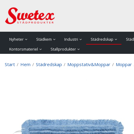
P
Nyheter
Städkem
Industri
Städredskap
Städ
Kontorsmateriel
Stallprodukter
Start
/
Hem
/
Städredskap
/
Moppstativ&Moppar
/
Moppar