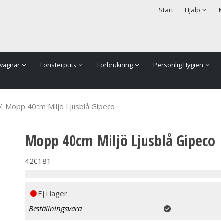
rodukten har lagts i din varukorg
Säkerhet & Cookies
Start
Hjälp
vagnar
Fönsterputs
Förbrukning
Personlig Hygien
/
Mopp 40cm Miljö Ljusblå Gipeco
Mopp 40cm Miljö Ljusblå Gipeco
420181
Ej i lager
Beställningsvara