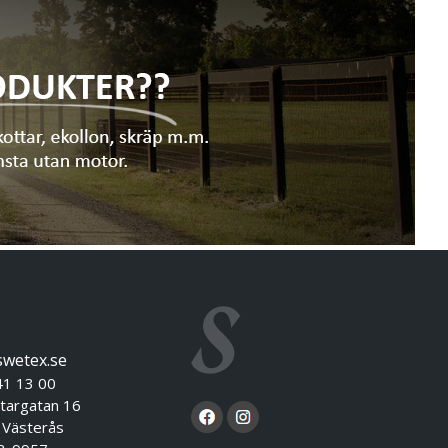
swetex.se
41 13 00
targatan 16
sterås