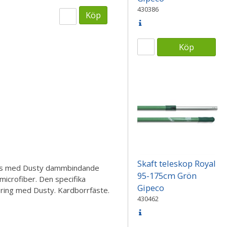
430386
Köp
Köp
Skaft teleskop Royal
eras med Dusty dammbindande
95-175cm Grön
microfiber. Den specifika
Gipeco
ring med Dusty. Kardborrfäste.
430462