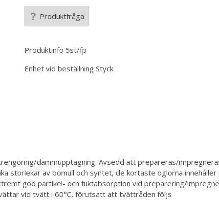
Produktfråga
Produktinfo
5st/fp
Enhet vid beställning
Styck
ör ytrengöring/dammupptagning. Avsedd att prepareras/impregn
ka storlekar av bomull och syntet, de kortaste öglorna innehåller 
tremt god partikel- och fuktabsorption vid preparering/impregne
ättar vid tvätt i 60°C, förutsatt att tvättråden följs