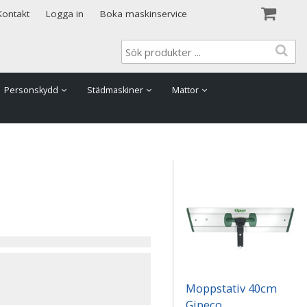
Visa varukorgen
Till kassan
Kontakt
Logga in
Boka maskinservice
Personskydd
Städmaskiner
Mattor
Moppstativ 40cm
Gipeco