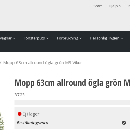
rodukten har lagts i din varukorg
Säkerhet & Cookies
Start
Hjälp
vagnar
Fönsterputs
Förbrukning
Personlig Hygien
/
Mopp 63cm allround ögla grön M9 Vikur
Mopp 63cm allround ögla grön M
3723
Ej i lager
Beställningsvara