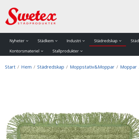
P
Nyheter
Städkem
Industri
Städredskap
Städ
Kontorsmateriel
Stallprodukter
Start
/
Hem
/
Städredskap
/
Moppstativ&Moppar
/
Moppar