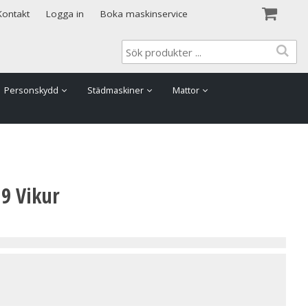
Visa varukorgen
Till kassan
Kontakt
Logga in
Boka maskinservice
Personskydd
Städmaskiner
Mattor
9 Vikur