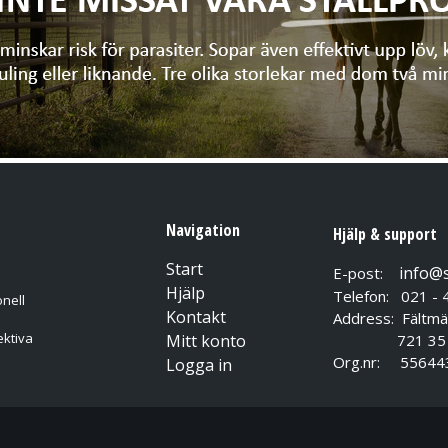
Navigation
Hjälp & support
Start
info@
E-post:
Hjälp
Telefon: 021 - 
nell
Kontakt
Address: Fältmä
ektiva
Mitt konto
721 35 Vä
Org.nr: 55644
Logga in