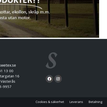
swetex.se
41 13 00
targatan 16
sterås
3-9957
Cookies & säkerhet
Leverans
Betalning