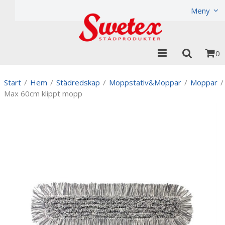
Produkten har lagts i din varukorg
Visa varukorgen
Til
Meny
0
Start
/
Hem
/
Städredskap
/
Moppstativ&Moppar
/
Moppar
/
Max 60cm klippt mopp