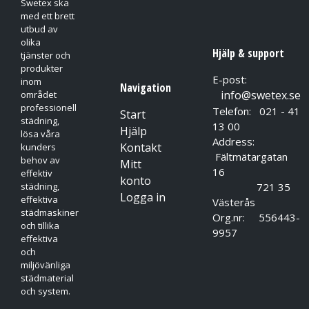
Swetex ska
med ett brett
utbud av
olika
Hjälp & support
tjänster och
produkter
E-post:
inom
Navigation
info@swetex.se
området
professionell
Telefon: 021 - 41
Start
städning,
13 00
Hjälp
lösa våra
Address:
Kontakt
kunders
Fältmätargatan
behov av
Mitt
16
effektiv
konto
721 35
städning,
Logga in
effektiva
Västerås
städmaskiner
Org.nr: 556443-
och tillika
9957
effektiva
och
miljövänliga
städmaterial
och system.