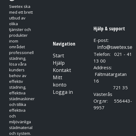
Swetex ska
med ett brett
utbud av
olika
Hjälp & support
tjänster och
produkter
E-post:
inom
Navigation
info@swetex.se
området
professionell
Telefon: 021 - 41
Start
städning,
13 00
Hjälp
lösa våra
Address:
Kontakt
kunders
Fältmätargatan
behov av
Mitt
16
effektiv
konto
721 35
städning,
Logga in
effektiva
Västerås
städmaskiner
Org.nr: 556443-
och tillika
9957
effektiva
och
miljövänliga
städmaterial
och system.