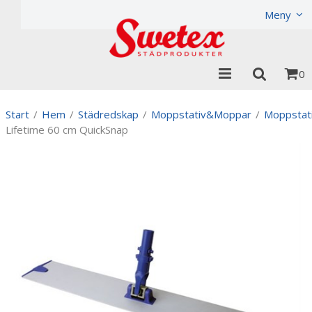
Produkten har lagts i din varukorg
Visa varukorgen
Meny
0
Start
/
Hem
/
Städredskap
/
Moppstativ&Moppar
/
Moppstat
Lifetime 60 cm QuickSnap