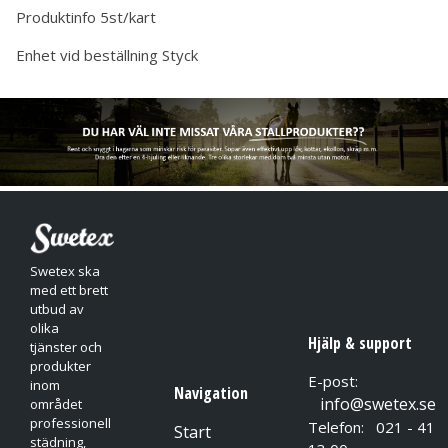
Produktinfo
5st/kart
Enhet vid beställning
Styck
Swetex ska
med ett brett
utbud av
olika
Hjälp & support
tjänster och
produkter
E-post:
inom
Navigation
info@swetex.se
området
professionell
Telefon: 021 - 41
Start
städning,