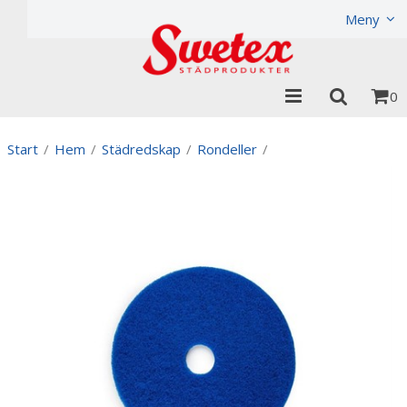
Produkten har lagts i din varukorg
Visa varukorgen
Til
Meny
0
Start
/
Hem
/
Städredskap
/
Rondeller
/