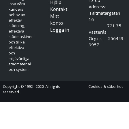
13 00
Hjälp
lösa våra
Address:
Kontakt
kunders
Fältmätargatan
behov av
Mitt
16
effektiv
konto
721 35
städning,
Logga in
effektiva
Västerås
städmaskiner
Org.nr: 556443-
och tillika
9957
effektiva
och
miljövänliga
städmaterial
och system.
Copyright © 1992 - 2020. All rights
Cookies & säkerhet
reserved.