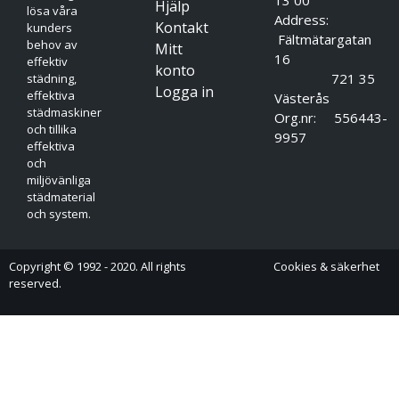
Hjälp
lösa våra
Address:
Kontakt
kunders
Fältmätargatan
behov av
Mitt
16
effektiv
konto
721 35
städning,
Logga in
effektiva
Västerås
städmaskiner
Org.nr: 556443-
och tillika
9957
effektiva
och
miljövänliga
städmaterial
och system.
Copyright © 1992 - 2020. All rights
Cookies & säkerhet
reserved.