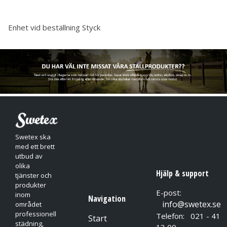
Enhet vid beställning
Styck
Swetex ska
med ett brett
utbud av
olika
Hjälp & support
tjänster och
produkter
E-post:
inom
Navigation
info@swetex.se
området
professionell
Telefon: 021 - 41
Start
städning,
13 00