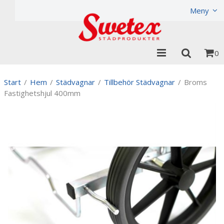
Produkten har lagts i din varukorg
Visa varukorgen
Til
Meny
0
Start
/
Hem
/
Städvagnar
/
Tillbehör Städvagnar
/
Broms
Fastighetshjul 400mm