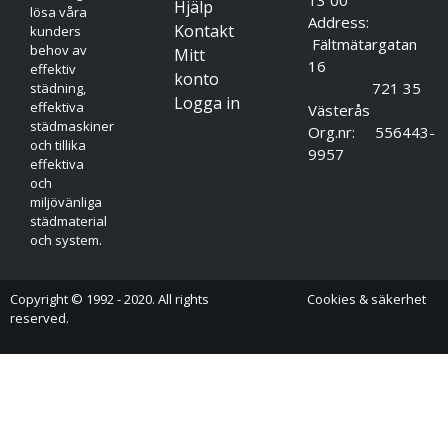
Hjälp
lösa våra
Address:
Kontakt
kunders
Fältmätargatan
behov av
Mitt
16
effektiv
konto
721 35
städning,
Logga in
effektiva
Västerås
städmaskiner
Org.nr: 556443-
och tillika
9957
effektiva
och
miljövänliga
städmaterial
och system.
Copyright © 1992 - 2020. All rights
Cookies & säkerhet
reserved.