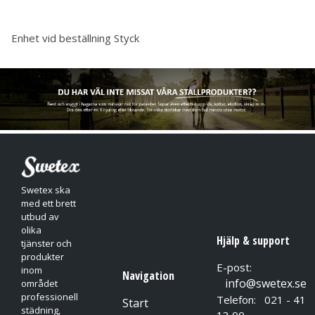
Enhet vid beställning
Styck
Swetex ska
med ett brett
utbud av
olika
Hjälp & support
tjänster och
produkter
E-post:
inom
Navigation
info@swetex.se
området
professionell
Telefon: 021 - 41
Start
städning,
13 00