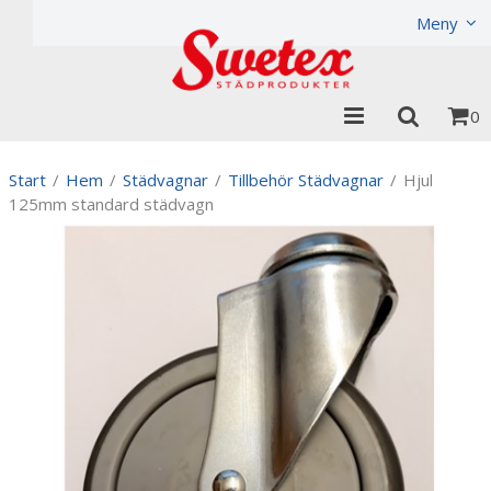
Produkten har lagts i din varukorg
Visa varukorgen
Til
Meny
0
Start
/
Hem
/
Städvagnar
/
Tillbehör Städvagnar
/
Hjul
125mm standard städvagn