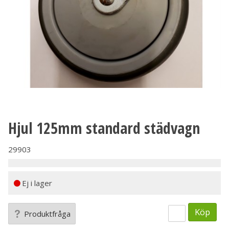
Hjul 125mm standard städvagn
29903
Ej i lager
Köp
Produktfråga