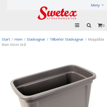
Produkten har lagts i din varukorg
Visa varukorgen
Til
Meny
0
Start
/
Hem
/
Städvagnar
/
Tillbehör Städvagnar
/
Mopplåda
liten 30cm Grå