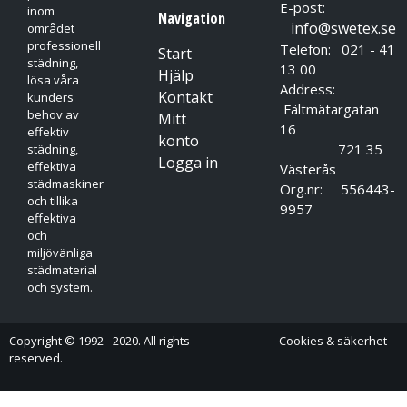
E-post:
inom
Navigation
info@swetex.se
området
professionell
Telefon: 021 - 41
Start
städning,
13 00
Hjälp
lösa våra
Address:
Kontakt
kunders
Fältmätargatan
behov av
Mitt
16
effektiv
konto
721 35
städning,
Logga in
effektiva
Västerås
städmaskiner
Org.nr: 556443-
och tillika
9957
effektiva
och
miljövänliga
städmaterial
och system.
Copyright © 1992 - 2020. All rights
Cookies & säkerhet
reserved.