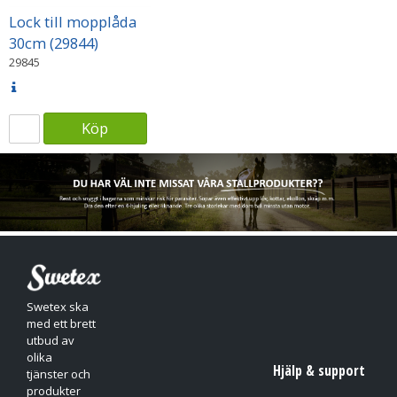
Lock till mopplåda
30cm (29844)
29845
Köp
Swetex ska
med ett brett
utbud av
olika
Hjälp & support
tjänster och
produkter