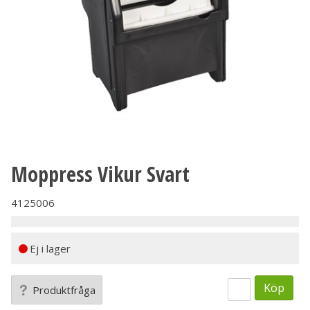
Moppress Vikur Svart
4125006
Ej i lager
Köp
Produktfråga