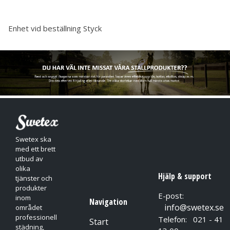
Enhet vid beställning
Styck
Swetex ska
med ett brett
utbud av
olika
Hjälp & support
tjänster och
produkter
E-post:
inom
Navigation
info@swetex.se
området
professionell
Telefon: 021 - 41
Start
städning,