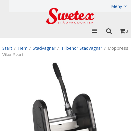
Produkten har lagts i din varukorg
Visa varukorgen
Til
Meny
0
Start
/
Hem
/
Städvagnar
/
Tillbehör Städvagnar
/
Moppress
Vikur Svart