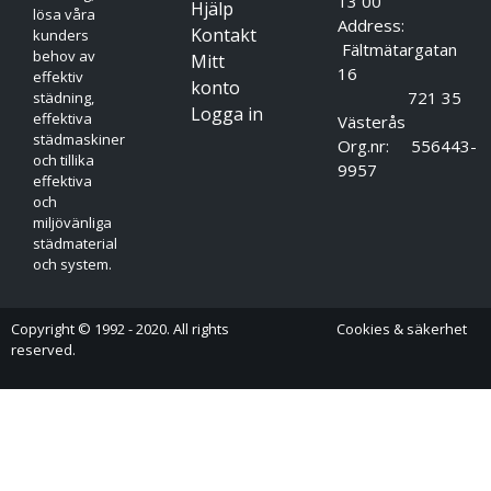
13 00
Hjälp
lösa våra
Address:
Kontakt
kunders
Fältmätargatan
behov av
Mitt
16
effektiv
konto
721 35
städning,
Logga in
effektiva
Västerås
städmaskiner
Org.nr: 556443-
och tillika
9957
effektiva
och
miljövänliga
städmaterial
och system.
Copyright © 1992 - 2020. All rights
Cookies & säkerhet
reserved.