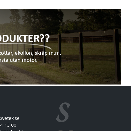
swetex.se
41 13 00