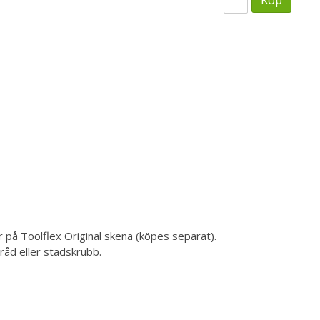
å Toolflex Original skena (köpes separat).
rråd eller städskrubb.