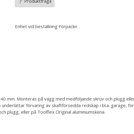
Produktfråga
Enhet vid beställning
Förpackn
0 mm. Monteras på vägg med medföljande skruv och plugg eller p
m underlättar förvaring av skaftförsedda redskap i bl.a. garage, fö
h plugg, eller på Toolflex Original aluminiumskena.