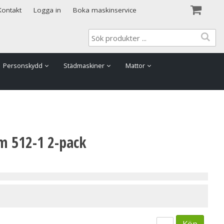
Visa varukorgen
Till kassan
Kontakt
Logga in
Boka maskinservice
Personskydd
Städmaskiner
Mattor
m 512-1 2-pack
Köp