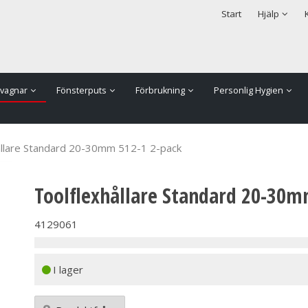
rodukten har lagts i din varukorg
Säkerhet & Cookies
Start
Hjälp
vagnar
Fönsterputs
Förbrukning
Personlig Hygien
ållare Standard 20-30mm 512-1 2-pack
Toolflexhållare Standard 20-30m
4129061
I lager