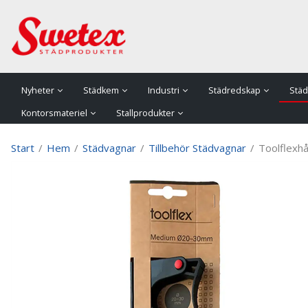
P
Nyheter
Städkem
Industri
Städredskap
Städ
Kontorsmateriel
Stallprodukter
Start
/
Hem
/
Städvagnar
/
Tillbehör Städvagnar
/
Toolflexh