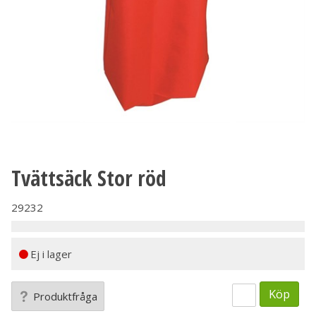
Tvättsäck Stor röd
29232
Ej i lager
Köp
Produktfråga