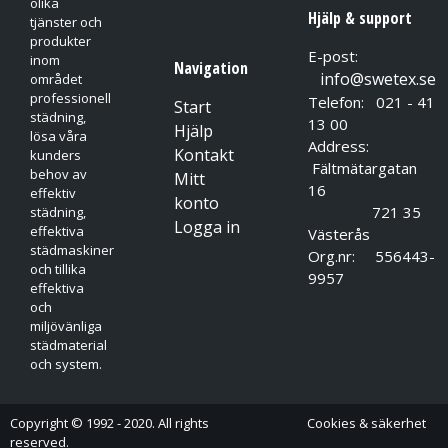
olika
Hjälp & support
tjänster och
produkter
E-post:
inom
Navigation
info@swetex.se
området
professionell
Telefon: 021 - 41
Start
städning,
13 00
Hjälp
lösa våra
Address:
Kontakt
kunders
Fältmätargatan
behov av
Mitt
16
effektiv
konto
721 35
städning,
Logga in
effektiva
Västerås
städmaskiner
Org.nr: 556443-
och tillika
9957
effektiva
och
miljövänliga
städmaterial
och system.
Copyright © 1992 - 2020. All rights
Cookies & säkerhet
reserved.