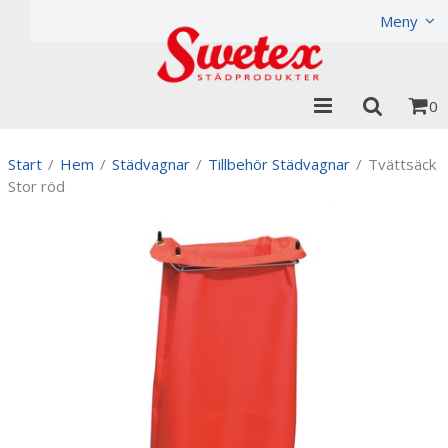
Produkten har lagts i din varukorg
Visa varukorgen
Til
Meny
0
Start
/
Hem
/
Städvagnar
/
Tillbehör Städvagnar
/
Tvättsäck
Stor röd